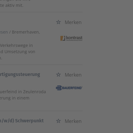
e aktiv mit.
Merken
esen
/ Bremerhaven,
 Verkehrswege in
und Umsetzung von
n.
ertigungssteuerung
Merken
auerfeind in Zeulenroda
uerung in einem
(m/w/d) Schwerpunkt
Merken