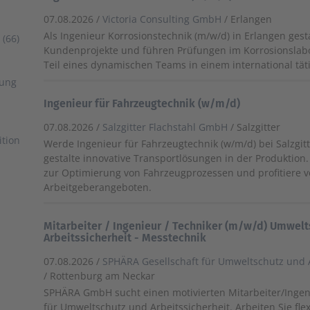
07.08.2026 /
Victoria Consulting GmbH
/ Erlangen
Als Ingenieur Korrosionstechnik (m/w/d) in Erlangen gest
(66)
Kundenprojekte und führen Prüfungen im Korrosionslab
Teil eines dynamischen Teams in einem international t
uung
Ingenieur für Fahrzeugtechnik (w/m/d)
07.08.2026 /
Salzgitter Flachstahl GmbH
/ Salzgitter
ition
Werde Ingenieur für Fahrzeugtechnik (w/m/d) bei Salzgi
gestalte innovative Transportlösungen in der Produktion.
zur Optimierung von Fahrzeugprozessen und profitiere v
Arbeitgeberangeboten.
Mitarbeiter / Ingenieur / Techniker (m/w/d) Umwelt
Arbeitssicherheit - Messtechnik
07.08.2026 /
SPHÄRA Gesellschaft für Umweltschutz und 
/ Rottenburg am Neckar
SPHÄRA GmbH sucht einen motivierten Mitarbeiter/Ingen
für Umweltschutz und Arbeitssicherheit. Arbeiten Sie fl