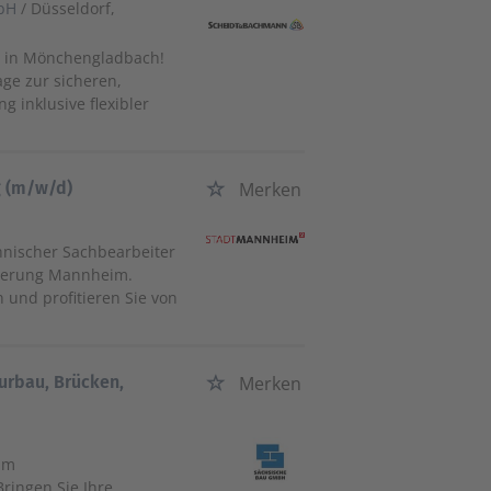
mbH
/ Düsseldorf,
n in Mönchengladbach!
age zur sicheren,
g inklusive flexibler
g (m/w/d)
Merken
hnischer Sachbearbeiter
sserung Mannheim.
und profitieren Sie von
urbau, Brücken,
Merken
 im
ringen Sie Ihre