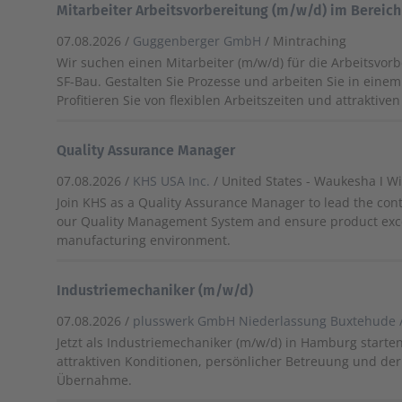
Mitarbeiter Arbeitsvorbereitung (m/w/d) im Bereic
07.08.2026 /
Guggenberger GmbH
/ Mintraching
Wir suchen einen Mitarbeiter (m/w/d) für die Arbeitsvor
SF-Bau. Gestalten Sie Prozesse und arbeiten Sie in eine
Profitieren Sie von flexiblen Arbeitszeiten und attraktiven
Quality Assurance Manager
07.08.2026 /
KHS USA Inc.
/ United States - Waukesha ǀ W
Join KHS as a Quality Assurance Manager to lead the co
our Quality Management System and ensure product excel
manufacturing environment.
Industriemechaniker (m/w/d)
07.08.2026 /
plusswerk GmbH Niederlassung Buxtehude 
Jetzt als Industriemechaniker (m/w/d) in Hamburg starten!
attraktiven Konditionen, persönlicher Betreuung und der
Übernahme.