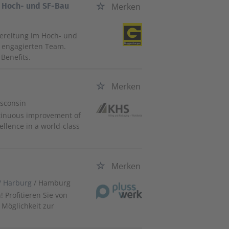
h Hoch- und SF-Bau
Merken
bereitung im Hoch- und
m engagierten Team.
 Benefits.
Merken
isconsin
ntinuous improvement of
lence in a world-class
Merken
/ Harburg
/ Hamburg
 Profitieren Sie von
 Möglichkeit zur