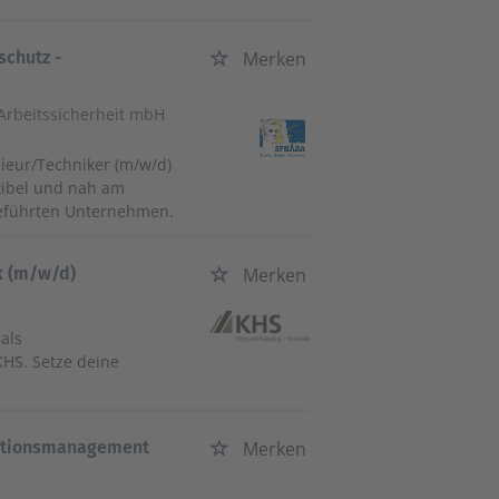
schutz -
Merken
Arbeitssicherheit mbH
ieur/Techniker (m/w/d)
exibel und nah am
geführten Unternehmen.
k (m/w/d)
Merken
als
KHS. Setze deine
mationsmanagement
Merken