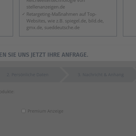
Reichweitentechnologie von
stellenanzeigen.de
Retargeting-Maßnahmen auf Top-
Websites, wie z.B. spiegel.de, bild.de,
gmx.de, sueddeutsche.de
EN SIE UNS JETZT IHRE ANFRAGE.
2
. Persönliche Daten
3
. Nachricht & Anhang
rodukte:
Premium Anzeige