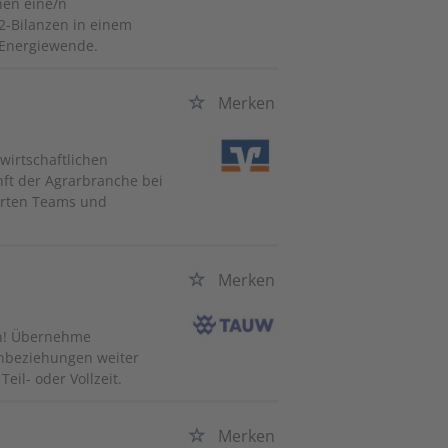
chen eine/n
O2-Bilanzen in einem
e Energiewende.
Merken
wirtschaftlichen
nft der Agrarbranche bei
ierten Teams und
Merken
en! Übernehme
enbeziehungen weiter
eil- oder Vollzeit.
Merken