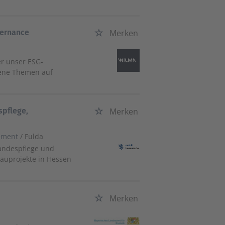
vernance
Merken
er unser ESG-
gene Themen auf
spflege,
Merken
ement
/ Fulda
Landespflege und
auprojekte in Hessen
Merken