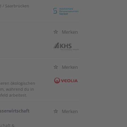
d
/ Saarbrücken
Merken
Merken
nseren ökologischen
 um, während du in
eld arbeitest.
sserwirtschaft
Merken
schaft &