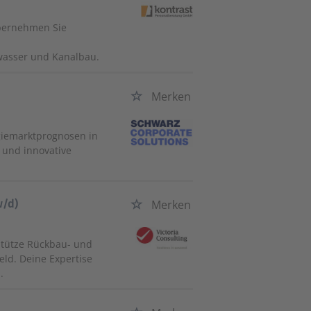
Übernehmen Sie
wasser und Kanalbau.
Merken
rgiemarktprognosen in
 und innovative
w/d)
Merken
stütze Rückbau- und
eld. Deine Expertise
.