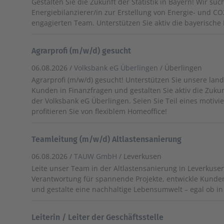
Gestalten Sie die Zukunft der Statistik in Bayern! Wir su
Energiebilanzierer/in zur Erstellung von Energie- und C
engagierten Team. Unterstützen Sie aktiv die bayerisch
Agrarprofi (m/w/d) gesucht
06.08.2026 /
Volksbank eG Überlingen
/ Überlingen
Agrarprofi (m/w/d) gesucht! Unterstützen Sie unsere land
Kunden in Finanzfragen und gestalten Sie aktiv die Zuku
der Volksbank eG Überlingen. Seien Sie Teil eines motiv
profitieren Sie von flexiblem Homeoffice!
Teamleitung (m/w/d) Altlastensanierung
06.08.2026 /
TAUW GmbH
/ Leverkusen
Leite unser Team in der Altlastensanierung in Leverkus
Verantwortung für spannende Projekte, entwickle Kund
und gestalte eine nachhaltige Lebensumwelt – egal ob in T
Leiterin / Leiter der Geschäftsstelle