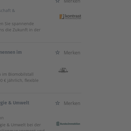
Merken
schaft &
ten Sie spannende
ns die Zukunft in der
enennen im
Merken
 im Biomobilstall
 € jährlich, flexible
rgie & Umwelt
Merken
nn
gie & Umwelt bei der
mobilienmanagement und