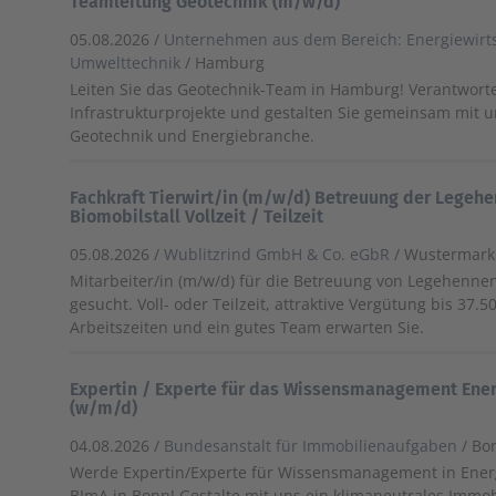
Teamleitung Geotechnik (m/w/d)
05.08.2026 /
Unternehmen aus dem Bereich: Energiewirt
Umwelttechnik
/ Hamburg
Leiten Sie das Geotechnik-Team in Hamburg! Verantwor
Infrastrukturprojekte und gestalten Sie gemeinsam mit u
Geotechnik und Energiebranche.
Fachkraft Tierwirt/in (m/w/d) Betreuung der Legeh
Biomobilstall Vollzeit / Teilzeit
05.08.2026 /
Wublitzrind GmbH & Co. eGbR
/ Wustermark
Mitarbeiter/in (m/w/d) für die Betreuung von Legehennen
gesucht. Voll- oder Teilzeit, attraktive Vergütung bis 37.500
Arbeitszeiten und ein gutes Team erwarten Sie.
Expertin / Experte für das Wissensmanagement Ene
(w/m/d)
04.08.2026 /
Bundesanstalt für Immobilienaufgaben
/ Bo
Werde Expertin/Experte für Wissensmanagement in Ener
BImA in Bonn! Gestalte mit uns ein klimaneutrales Im