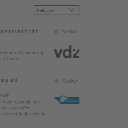
kmalen und für die
Merken
/d) für die Validierung
en Sie die
dung und
Merken
bruck
um die regionale Bio-
kte zu schaffen.
on Fürstenfeldbruck und