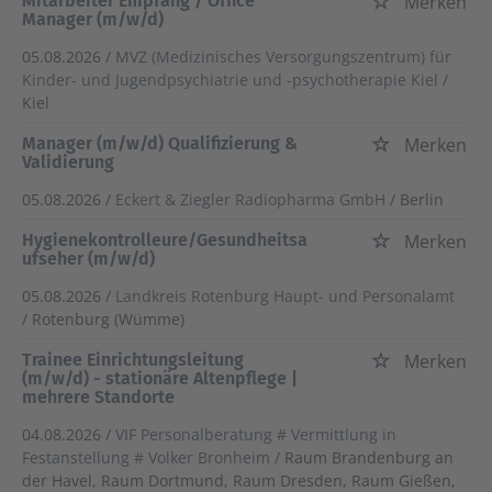
Mitarbeiter Empfang / Office
Merken
Manager (m/w/d)
05.08.2026 /
MVZ (Medizinisches Versorgungszentrum) für
Kinder- und Jugendpsychiatrie und -psychotherapie Kiel
/
Kiel
Manager (m/w/d) Qualifizierung &
Merken
Validierung
05.08.2026 /
Eckert & Ziegler Radiopharma GmbH
/ Berlin
Hygienekontrolleure/Gesundheitsa
Merken
ufseher (m/w/d)
05.08.2026 /
Landkreis Rotenburg Haupt- und Personalamt
/ Rotenburg (Wümme)
Trainee Einrichtungsleitung
Merken
(m/w/d) - stationäre Altenpflege |
mehrere Standorte
04.08.2026 /
VIF Personalberatung # Vermittlung in
Festanstellung # Volker Bronheim
/ Raum Brandenburg an
der Havel, Raum Dortmund, Raum Dresden, Raum Gießen,