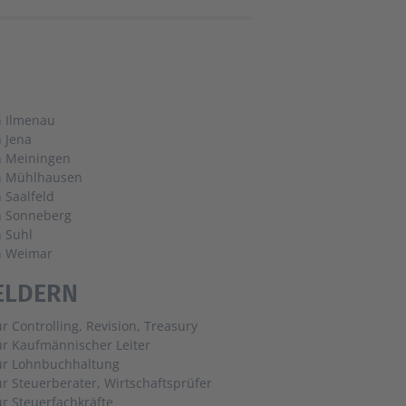
n Ilmenau
n Jena
n Meiningen
in Mühlhausen
n Saalfeld
n Sonneberg
n Suhl
n Weimar
ELDERN
ür Controlling, Revision, Treasury
ür Kaufmännischer Leiter
für Lohnbuchhaltung
ür Steuerberater, Wirtschaftsprüfer
ür Steuerfachkräfte