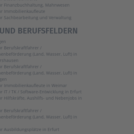
für Finanzbuchhaltung, Mahnwesen
ür Immobilienkaufleute
für Sachbearbeitung und Verwaltung
 UND BERUFSFELDERN
gen
ür Berufskraftfahrer /
enbeförderung (Land, Wasser, Luft) in
rshausen
ür Berufskraftfahrer /
enbeförderung (Land, Wasser, Luft) in
gen
Jobs für Immobilienkaufleute in Weimar
Jobs für IT / TK / Software-Entwicklung in Erfurt
ür Hilfskräfte, Aushilfs- und Nebenjobs in
ür Berufskraftfahrer /
enbeförderung (Land, Wasser, Luft) in
Jobs für Ausbildungsplätze in Erfurt