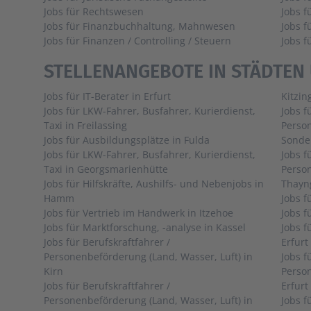
Jobs für Rechtswesen
Jobs 
Jobs für Finanzbuchhaltung, Mahnwesen
Jobs f
Jobs für Finanzen / Controlling / Steuern
Jobs 
STELLENANGEBOTE IN STÄDTEN
Jobs für IT-Berater in Erfurt
Kitzin
Jobs für LKW-Fahrer, Busfahrer, Kurierdienst,
Jobs f
Taxi in Freilassing
Person
Jobs für Ausbildungsplätze in Fulda
Sonde
Jobs für LKW-Fahrer, Busfahrer, Kurierdienst,
Jobs f
Taxi in Georgsmarienhütte
Person
Jobs für Hilfskräfte, Aushilfs- und Nebenjobs in
Thayn
Hamm
Jobs für Vertrieb im Handwerk in Itzehoe
Jobs für Marktforschung, -analyse in Kassel
Jobs f
Jobs für Berufskraftfahrer /
Erfurt
Personenbeförderung (Land, Wasser, Luft) in
Jobs f
Kirn
Person
Jobs für Berufskraftfahrer /
Erfurt
Personenbeförderung (Land, Wasser, Luft) in