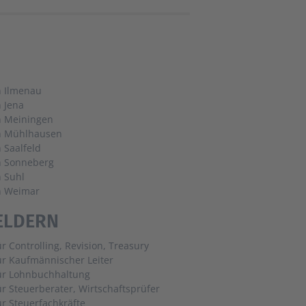
n Ilmenau
n Jena
n Meiningen
in Mühlhausen
n Saalfeld
n Sonneberg
n Suhl
n Weimar
ELDERN
ür Controlling, Revision, Treasury
ür Kaufmännischer Leiter
für Lohnbuchhaltung
ür Steuerberater, Wirtschaftsprüfer
ür Steuerfachkräfte