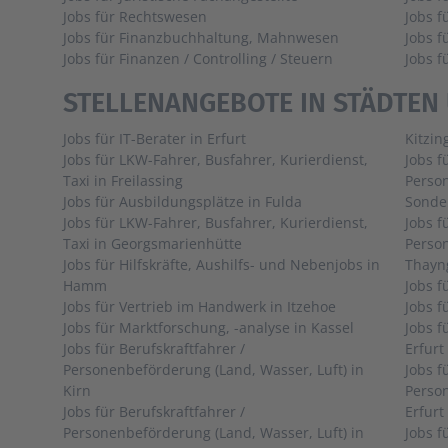
Jobs für Rechtswesen
Jobs 
Jobs für Finanzbuchhaltung, Mahnwesen
Jobs f
Jobs für Finanzen / Controlling / Steuern
Jobs 
STELLENANGEBOTE IN STÄDTEN
Jobs für IT-Berater in Erfurt
Kitzin
Jobs für LKW-Fahrer, Busfahrer, Kurierdienst,
Jobs f
Taxi in Freilassing
Person
Jobs für Ausbildungsplätze in Fulda
Sonde
Jobs für LKW-Fahrer, Busfahrer, Kurierdienst,
Jobs f
Taxi in Georgsmarienhütte
Person
Jobs für Hilfskräfte, Aushilfs- und Nebenjobs in
Thayn
Hamm
Jobs für Vertrieb im Handwerk in Itzehoe
Jobs für Marktforschung, -analyse in Kassel
Jobs f
Jobs für Berufskraftfahrer /
Erfurt
Personenbeförderung (Land, Wasser, Luft) in
Jobs f
Kirn
Person
Jobs für Berufskraftfahrer /
Erfurt
Personenbeförderung (Land, Wasser, Luft) in