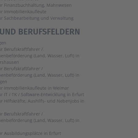
für Finanzbuchhaltung, Mahnwesen
ür Immobilienkaufleute
für Sachbearbeitung und Verwaltung
 UND BERUFSFELDERN
gen
ür Berufskraftfahrer /
enbeförderung (Land, Wasser, Luft) in
rshausen
ür Berufskraftfahrer /
enbeförderung (Land, Wasser, Luft) in
gen
Jobs für Immobilienkaufleute in Weimar
Jobs für IT / TK / Software-Entwicklung in Erfurt
ür Hilfskräfte, Aushilfs- und Nebenjobs in
ür Berufskraftfahrer /
enbeförderung (Land, Wasser, Luft) in
Jobs für Ausbildungsplätze in Erfurt