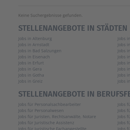
Keine Suchergebnisse gefunden.
STELLENANGEBOTE IN STÄDTEN
Jobs in Altenburg
Jobs i
Jobs in Arnstadt
Jobs i
Jobs in Bad Salzungen
Jobs i
Jobs in Eisenach
Jobs 
Jobs in Erfurt
Jobs i
Jobs in Gera
Jobs i
Jobs in Gotha
Jobs i
Jobs in Greiz
Jobs i
STELLENANGEBOTE IN BERUFSF
Jobs für Personalsachbearbeiter
Jobs f
Jobs für Personalwesen
Jobs f
Jobs für Juristen, Rechtsanwälte, Notare
Jobs 
Jobs für Juristische Assistenz
Jobs f
Jobs für Juristische Fachangestellte
Jobs f