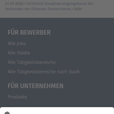
21.07.2026 /
Kirchliche Zusatzversorgungskasse des
Verbandes der Diözesen Deutschlands
/ Köln
FÜR BEWERBER
Alle Jobs
Alle Städte
Alle Tätigkeitsbereiche
Alle Tätigkeitsbereiche nach Stadt
FÜR UNTERNEHMEN
Produkte
UNSERE PARTNER