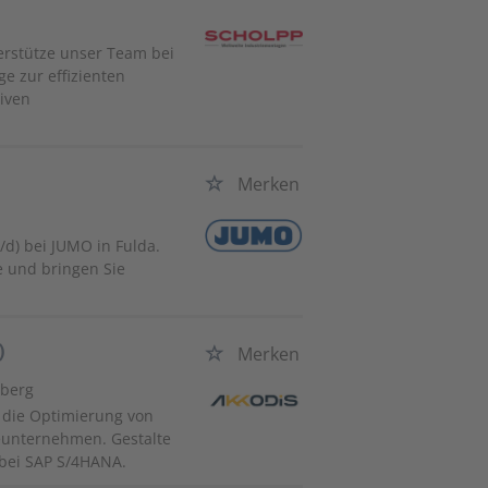
erstütze unser Team bei
e zur effizienten
tiven
Merken
w/d) bei JUMO in Fulda.
e und bringen Sie
)
Merken
nberg
 die Optimierung von
ieunternehmen. Gestalte
 bei SAP S/4HANA.