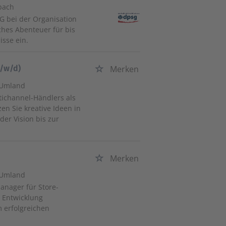
bach
G bei der Organisation
hes Abenteuer für bis
sse ein.
m/w/d)
Merken
 Umland
ltichannel-Händlers als
n Sie kreative Ideen in
er Vision bis zur
Merken
 Umland
manager für Store-
e Entwicklung
m erfolgreichen