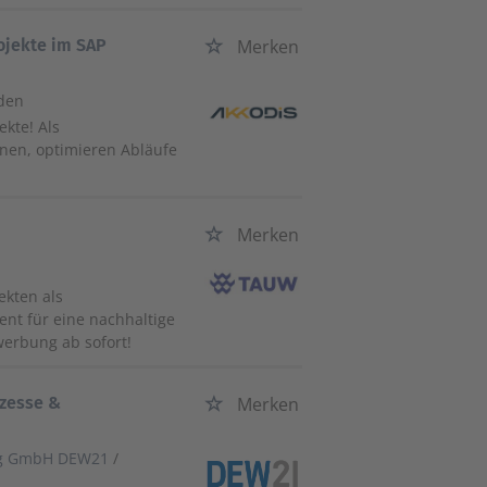
ojekte im SAP
Merken
sden
kte! Als
onen, optimieren Abläufe
Merken
ekten als
ent für eine nachhaltige
werbung ab sofort!
ozesse &
Merken
ng GmbH DEW21
/