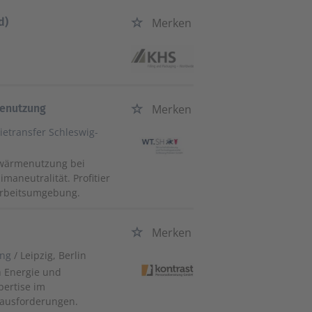
d)
Merken
menutzung
Merken
etransfer Schleswig-
bwärmenutzung bei
aneutralität. Profitier
Arbeitsumgebung.
Merken
ung
/ Leipzig, Berlin
h Energie und
pertise im
rausforderungen.