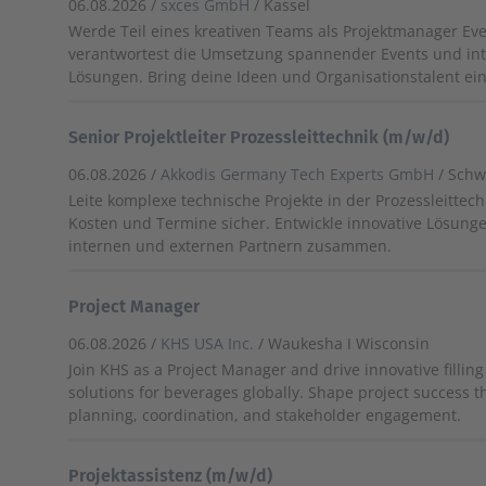
06.08.2026 /
sxces GmbH
/ Kassel
Werde Teil eines kreativen Teams als Projektmanager Eve
verantwortest die Umsetzung spannender Events und inte
Lösungen. Bring deine Ideen und Organisationstalent ein
Senior Projektleiter Prozessleittechnik (m/w/d)
06.08.2026 /
Akkodis Germany Tech Experts GmbH
/ Sch
Leite komplexe technische Projekte in der Prozessleittechn
Kosten und Termine sicher. Entwickle innovative Lösung
internen und externen Partnern zusammen.
Project Manager
06.08.2026 /
KHS USA Inc.
/ Waukesha ǀ Wisconsin
Join KHS as a Project Manager and drive innovative fillin
solutions for beverages globally. Shape project success 
planning, coordination, and stakeholder engagement.
Projektassistenz (m/w/d)