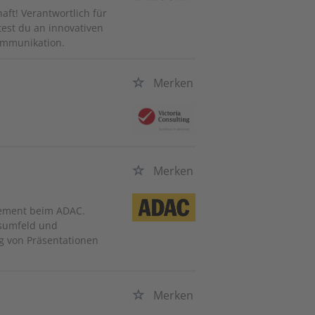
ft! Verantwortlich für
est du an innovativen
ommunikation.
Merken
Merken
gement beim ADAC.
tsumfeld und
g von Präsentationen
Merken