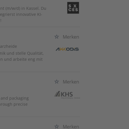
nt (m/w/d) in Kassel. Du
grierst innovative KI-
!
Merken
warzheide
ik und stelle Qualität,
en und arbeite eng mit
Merken
g and packaging
through precise
Merken