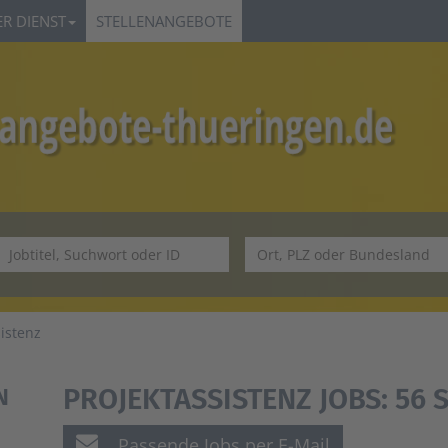
R DIENST
STELLENANGEBOTE
sistenz
PROJEKTASSISTENZ JOBS:
56 
N
Passende Jobs per E-Mail