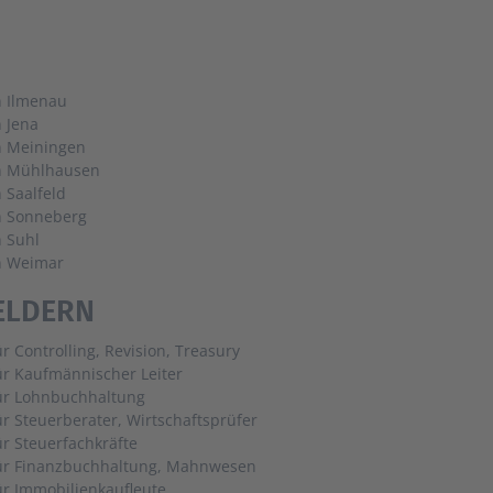
n Ilmenau
n Jena
n Meiningen
in Mühlhausen
n Saalfeld
n Sonneberg
n Suhl
n Weimar
ELDERN
ür Controlling, Revision, Treasury
ür Kaufmännischer Leiter
für Lohnbuchhaltung
ür Steuerberater, Wirtschaftsprüfer
ür Steuerfachkräfte
für Finanzbuchhaltung, Mahnwesen
ür Immobilienkaufleute