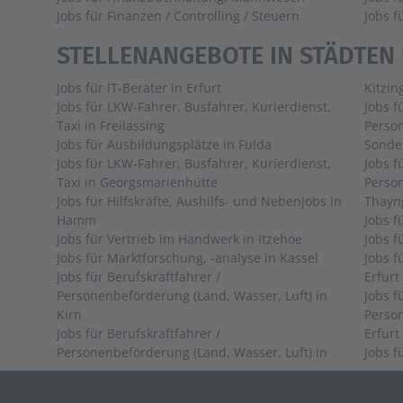
Jobs für Finanzen / Controlling / Steuern
Jobs 
STELLENANGEBOTE IN STÄDTEN
Jobs für IT-Berater in Erfurt
Kitzin
Jobs für LKW-Fahrer, Busfahrer, Kurierdienst,
Jobs f
Taxi in Freilassing
Person
Jobs für Ausbildungsplätze in Fulda
Sonde
Jobs für LKW-Fahrer, Busfahrer, Kurierdienst,
Jobs f
Taxi in Georgsmarienhütte
Person
Jobs für Hilfskräfte, Aushilfs- und Nebenjobs in
Thayn
Hamm
Jobs für Vertrieb im Handwerk in Itzehoe
Jobs für Marktforschung, -analyse in Kassel
Jobs f
Jobs für Berufskraftfahrer /
Erfurt
Personenbeförderung (Land, Wasser, Luft) in
Jobs f
Kirn
Person
Jobs für Berufskraftfahrer /
Erfurt
Personenbeförderung (Land, Wasser, Luft) in