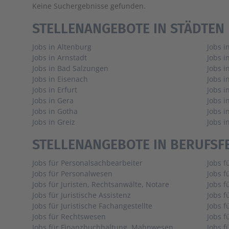
Keine Suchergebnisse gefunden.
STELLENANGEBOTE IN STÄDTEN
Jobs in Altenburg
Jobs i
Jobs in Arnstadt
Jobs i
Jobs in Bad Salzungen
Jobs i
Jobs in Eisenach
Jobs 
Jobs in Erfurt
Jobs i
Jobs in Gera
Jobs i
Jobs in Gotha
Jobs i
Jobs in Greiz
Jobs i
STELLENANGEBOTE IN BERUFSF
Jobs für Personalsachbearbeiter
Jobs f
Jobs für Personalwesen
Jobs f
Jobs für Juristen, Rechtsanwälte, Notare
Jobs 
Jobs für Juristische Assistenz
Jobs f
Jobs für Juristische Fachangestellte
Jobs f
Jobs für Rechtswesen
Jobs 
Jobs für Finanzbuchhaltung, Mahnwesen
Jobs f