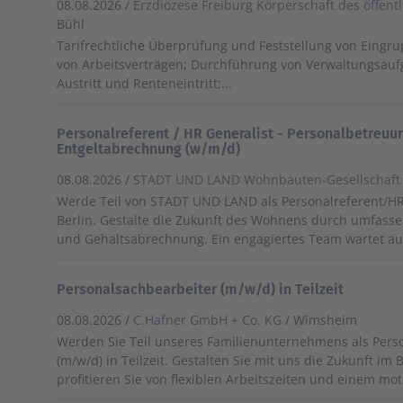
08.08.2026 /
Erzdiözese Freiburg Körperschaft des öffentl
Bühl
Tarifrechtliche Überprüfung und Feststellung von Eingru
von Arbeitsverträgen; Durchführung von Verwaltungsaufg
Austritt und Renteneintritt;...
Personalreferent / HR Generalist - Personalbetreuu
Entgeltabrechnung (w/m/d)
08.08.2026 /
STADT UND LAND Wohnbauten-Gesellschaf
Werde Teil von STADT UND LAND als Personalreferent/HR 
Berlin. Gestalte die Zukunft des Wohnens durch umfass
und Gehaltsabrechnung. Ein engagiertes Team wartet auf
Personalsachbearbeiter (m/w/d) in Teilzeit
08.08.2026 /
C.Hafner GmbH + Co. KG
/ Wimsheim
Werden Sie Teil unseres Familienunternehmens als Pers
(m/w/d) in Teilzeit. Gestalten Sie mit uns die Zukunft im
profitieren Sie von flexiblen Arbeitszeiten und einem mo