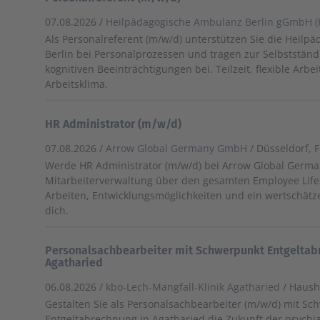
07.08.2026 /
Heilpädagogische Ambulanz Berlin gGmbH (
Als Personalreferent (m/w/d) unterstützen Sie die Heilp
Berlin bei Personalprozessen und tragen zur Selbststän
kognitiven Beeinträchtigungen bei. Teilzeit, flexible Arb
Arbeitsklima.
HR Administrator (m/w/d)
07.08.2026 /
Arrow Global Germany GmbH
/ Düsseldorf, 
Werde HR Administrator (m/w/d) bei Arrow Global Germa
Mitarbeiterverwaltung über den gesamten Employee Lifec
Arbeiten, Entwicklungsmöglichkeiten und ein wertschät
dich.
Personalsachbearbeiter mit Schwerpunkt Entgeltab
Agatharied
06.08.2026 /
kbo-Lech-Mangfall-Klinik Agatharied
/ Haus
Gestalten Sie als Personalsachbearbeiter (m/w/d) mit S
Entgeltabrechnung in Agatharied die Zukunft der psychi