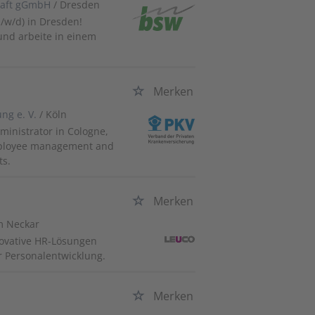
haft gGmbH
/ Dresden
/w/d) in Dresden!
und arbeite in einem
Merken
ng e. V.
/ Köln
ministrator in Cologne,
employee management and
ts.
Merken
m Neckar
novative HR-Lösungen
r Personalentwicklung.
Merken