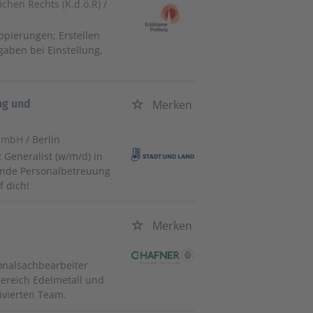
ichen Rechts (K.d.ö.R)
/
ppierungen; Erstellen
aben bei Einstellung,
ng und
Merken
t mbH
/ Berlin
Generalist (w/m/d) in
ende Personalbetreuung
 dich!
Merken
onalsachbearbeiter
 Bereich Edelmetall und
tivierten Team.