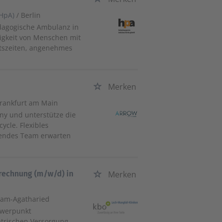
HpA)
/ Berlin
ädagogische Ambulanz in
digkeit von Menschen mit
eitszeiten, angenehmes
Merken
Frankfurt am Main
ny und unterstütze die
ycle. Flexibles
zendes Team erwarten
rechnung (m/w/d) in
Merken
ham-Agatharied
chwerpunkt
atrischen Versorgung.