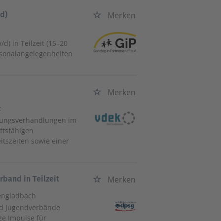
d)
Merken
m
) in Teilzeit (15–20
ersonalangelegenheiten
Merken
t
gütungsverhandlungen im
ftsfähigen
itszeiten sowie einer
band in Teilzeit
Merken
engladbach
und Jugendverbände
ze Impulse für