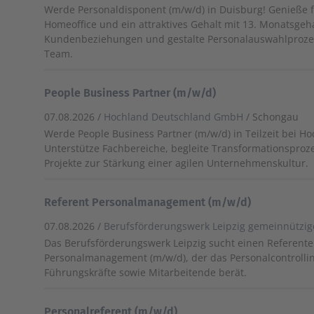
Werde Personaldisponent (m/w/d) in Duisburg! Genieße fl
Homeoffice und ein attraktives Gehalt mit 13. Monatsgeha
Kundenbeziehungen und gestalte Personalauswahlprozes
Team.
People Business Partner (m/w/d)
07.08.2026 /
Hochland Deutschland GmbH
/ Schongau
Werde People Business Partner (m/w/d) in Teilzeit bei H
Unterstütze Fachbereiche, begleite Transformationsproz
Projekte zur Stärkung einer agilen Unternehmenskultur.
Referent Personalmanagement (m/w/d)
07.08.2026 /
Berufsförderungswerk Leipzig gemeinnützi
Das Berufsförderungswerk Leipzig sucht einen Referente
Personalmanagement (m/w/d), der das Personalcontrolli
Führungskräfte sowie Mitarbeitende berät.
Personalreferent (m/w/d)