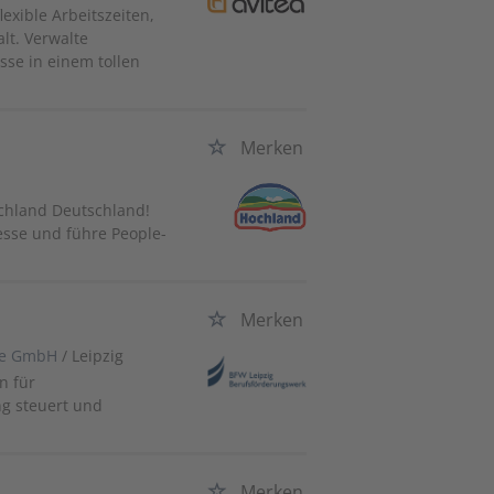
exible Arbeitszeiten,
lt. Verwalte
se in einem tollen
Merken
ochland Deutschland!
esse und führe People-
Merken
ge GmbH
/ Leipzig
n für
ng steuert und
Merken