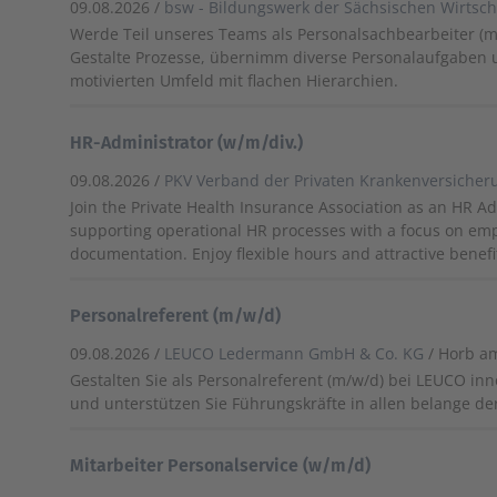
09.08.2026 /
bsw - Bildungswerk der Sächsischen Wirtsc
Werde Teil unseres Teams als Personalsachbearbeiter (m
Gestalte Prozesse, übernimm diverse Personalaufgaben 
motivierten Umfeld mit flachen Hierarchien.
HR-Administrator (w/m/div.)
09.08.2026 /
PKV Verband der Privaten Krankenversicheru
Join the Private Health Insurance Association as an HR Ad
supporting operational HR processes with a focus on 
documentation. Enjoy flexible hours and attractive benefi
Personalreferent (m/w/d)
09.08.2026 /
LEUCO Ledermann GmbH & Co. KG
/ Horb a
Gestalten Sie als Personalreferent (m/w/d) bei LEUCO in
und unterstützen Sie Führungskräfte in allen belange de
Mitarbeiter Personalservice (w/m/d)