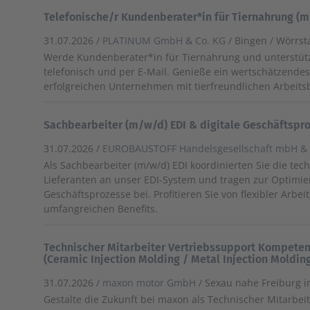
Telefonische/r Kundenberater*in für Tiernahrung (
31.07.2026 /
PLATINUM GmbH & Co. KG
/ Bingen / Wörrst
Werde Kundenberater*in für Tiernahrung und unterstü
telefonisch und per E-Mail. Genieße ein wertschätzendes
erfolgreichen Unternehmen mit tierfreundlichen Arbeit
Sachbearbeiter (m/w/d) EDI & digitale Geschäftspr
31.07.2026 /
EUROBAUSTOFF Handelsgesellschaft mbH & 
Als Sachbearbeiter (m/w/d) EDI koordinierten Sie die te
Lieferanten an unser EDI-System und tragen zur Optimier
Geschäftsprozesse bei. Profitieren Sie von flexibler Arbei
umfangreichen Benefits.
Technischer Mitarbeiter Vertriebssupport Kompet
(Ceramic Injection Molding / Metal Injection Moldin
31.07.2026 /
maxon motor GmbH
/ Sexau nahe Freiburg 
Gestalte die Zukunft bei maxon als Technischer Mitarbei