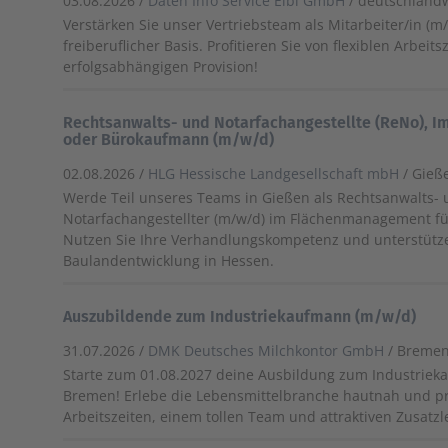
03.08.2026 /
Daten Info Service Eibl GmbH
/ deutschland
Verstärken Sie unser Vertriebsteam als Mitarbeiter/in (m
freiberuflicher Basis. Profitieren Sie von flexiblen Arbeit
erfolgsabhängigen Provision!
Rechtsanwalts- und Notarfachangestellte (ReNo), 
oder Bürokaufmann (m/w/d)
02.08.2026 /
HLG Hessische Landgesellschaft mbH
/ Gieß
Werde Teil unseres Teams in Gießen als Rechtsanwalts-
Notarfachangestellter (m/w/d) im Flächenmanagement für
Nutzen Sie Ihre Verhandlungskompetenz und unterstütze
Baulandentwicklung in Hessen.
Auszubildende zum Industriekaufmann (m/w/d)
31.07.2026 /
DMK Deutsches Milchkontor GmbH
/ Breme
Starte zum 01.08.2027 deine Ausbildung zum Industriek
Bremen! Erlebe die Lebensmittelbranche hautnah und prof
Arbeitszeiten, einem tollen Team und attraktiven Zusatzl