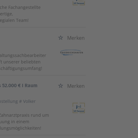
che Fachangestellte
ertige,
legialen Team!
Merken
waltungssachbearbeiter
ft unserer beliebten
eschäftigungsumfang!
 52.000 € I Raum
Merken
nstellung # Volker
Zahnarztpraxis rund um
euung in einem
klungsmöglichkeiten!