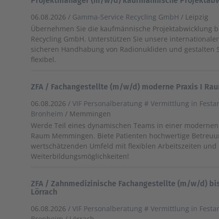
Projektmanager (m/w/d) kaufmännische Projektab
06.08.2026 /
Gamma-Service Recycling GmbH
/ Leipzig
Übernehmen Sie die kaufmännische Projektabwicklung 
Recycling GmbH. Unterstützen Sie unsere internationale
sicheren Handhabung von Radionukliden und gestalten Si
flexibel.
ZFA / Fachangestellte (m/w/d) moderne Praxis I 
06.08.2026 /
VIF Personalberatung # Vermittlung in Festa
Bronheim
/ Memmingen
Werde Teil eines dynamischen Teams in einer modernen 
Raum Memmingen. Biete Patienten hochwertige Betreuun
wertschätzenden Umfeld mit flexiblen Arbeitszeiten und
Weiterbildungsmöglichkeiten!
ZFA / Zahnmedizinische Fachangestellte (m/w/d) bi
Lörrach
06.08.2026 /
VIF Personalberatung # Vermittlung in Festa
Bronheim
/ Lörrach