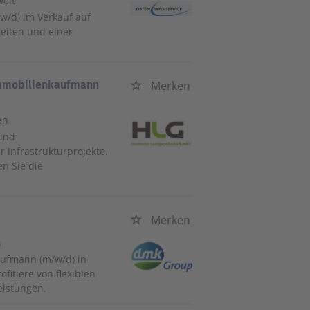
weit
/w/d) im Verkauf auf
szeiten und einer
Immobilienkaufmann
Merken
en
 und
 Infrastrukturprojekte.
n Sie die
Merken
n
aufmann (m/w/d) in
itiere von flexiblen
eistungen.