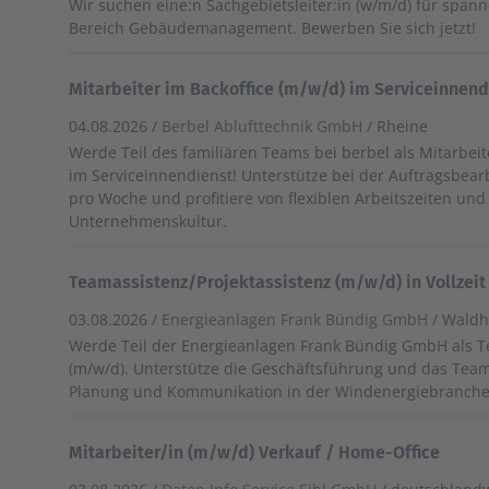
Wir suchen eine:n Sachgebietsleiter:in (w/m/d) für span
Bereich Gebäudemanagement. Bewerben Sie sich jetzt!
Mitarbeiter im Backoffice (m/w/d) im Serviceinnen
04.08.2026 /
Berbel Ablufttechnik GmbH
/ Rheine
Werde Teil des familiären Teams bei berbel als Mitarbeit
im Serviceinnendienst! Unterstütze bei der Auftragsbear
pro Woche und profitiere von flexiblen Arbeitszeiten un
Unternehmenskultur.
Teamassistenz/Projektassistenz (m/w/d) in Vollzeit 
03.08.2026 /
Energieanlagen Frank Bündig GmbH
/ Wald
Werde Teil der Energieanlagen Frank Bündig GmbH als T
(m/w/d). Unterstütze die Geschäftsführung und das Team
Planung und Kommunikation in der Windenergiebranche
Mitarbeiter/in (m/w/d) Verkauf / Home-Office