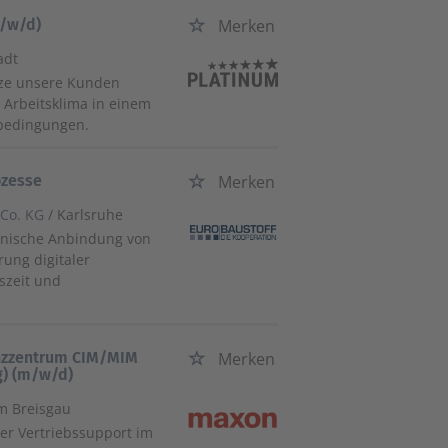
m/w/d)
Merken
adt
tze unsere Kunden
 Arbeitsklima in einem
sbedingungen.
ozesse
Merken
Co. KG
/ Karlsruhe
chnische Anbindung von
ung digitaler
tszeit und
enzzentrum CIM/MIM
Merken
g) (m/w/d)
im Breisgau
ter Vertriebssupport im