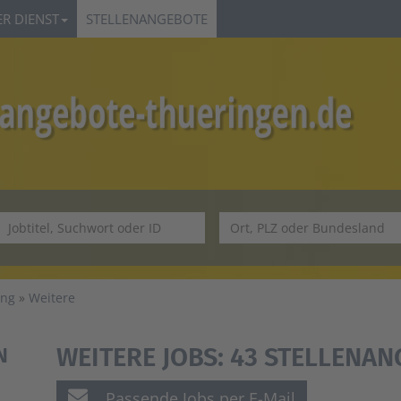
R DIENST
STELLENANGEBOTE
ung
Weitere
WEITERE JOBS:
43 STELLENAN
N
Passende Jobs per E-Mail