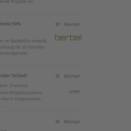
nende Projekte im
dienst 50%
Merken
er im Backoffice (m/w/d)
beitung für 20 Stunden
d ermutigender
oder Teilzeit
Merken
heim, Chemnitz
eam-/Projektassistenz
 durch Organisation,
.
Merken