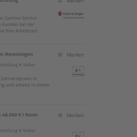
wicklung
Merken
bei Gamma-Service
n Kunden bei der
e Ihre Arbeitszeit
Raum Memmingen
Merken
nstellung # Volker
Zahnarztpraxis in
g und arbeite in einem
s 48.000 € I Raum
Merken
nstellung # Volker