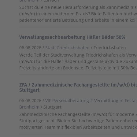
Suchst du eine neue Herausforderung als Zahnmedizinis
(m/w/d) in einer modernen Praxis? Biete Patienten hochw
patientenorientierte Betreuung und arbeite in einem kol
Verwaltungssachbearbeitung Häfler Bäder 50%
06.08.2026 /
Stadt Friedrichshafen
/ Friedrichshafen
Werde Teil der Stadtverwaltung Friedrichshafen als Ver
(m/w/d) für die Häfler Bäder und gestalte aktiv die Zukun
Freizeitstandorte am Bodensee. Teilzeitstelle mit 50% B
ZFA / Zahnmedizinische Fachangestellte (m/w/d) bis
Stuttgart
06.08.2026 /
VIF Personalberatung # Vermittlung in Festa
Bronheim
/ Stuttgart
Zahnmedizinische Fachangestellte (m/w/d) für moderne 
Stuttgart gesucht. Bieten Sie hochwertige Patientenbetr
motivierten Team mit flexiblen Arbeitszeiten und Entwic