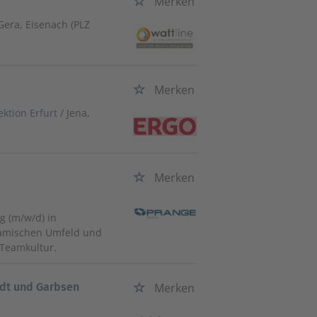
Merken
Gera, Eisenach (PLZ
Merken
ktion Erfurt
/ Jena,
Merken
g (m/w/d) in
ynamischen Umfeld und
n Teamkultur.
adt und Garbsen
Merken