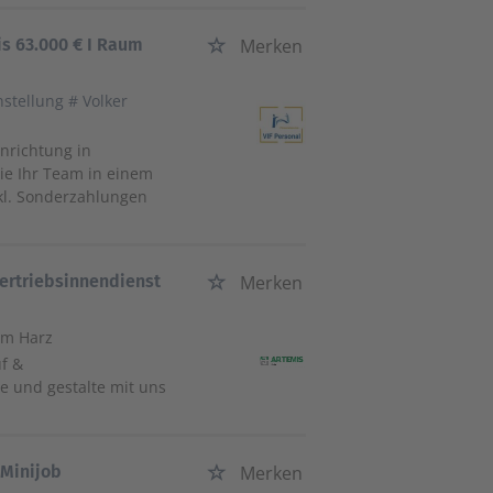
is 63.000 € I Raum
Merken
nstellung # Volker
inrichtung in
ie Ihr Team in einem
nkl. Sonderzahlungen
ertriebsinnendienst
Merken
am Harz
f &
e und gestalte mit uns
 Minijob
Merken