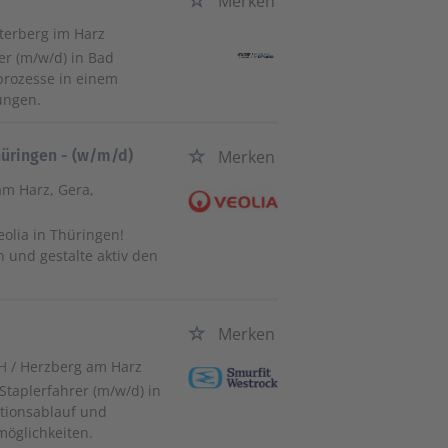
Merken
terberg im Harz
er (m/w/d) in Bad
prozesse in einem
ungen.
Thüringen - (w/m/d)
Merken
am Harz, Gera,
eolia in Thüringen!
n und gestalte aktiv den
Merken
bH
/ Herzberg am Harz
 Staplerfahrer (m/w/d) in
ktionsablauf und
möglichkeiten.