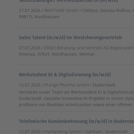
Selbstständige:r Vertriebspartner:in (m/w/d)
27.07.2026 /
WATTLINE GmbH
/ Cottbus, Dessau-Roßlau, 
99817), Nordhausen
Sales Talent (m/w/d) im Versicherungsvertrieb
27.07.2026 /
ERGO Beratung und Vertrieb AG Regionaldire
Ilmenau, Erfurt, Nordhausen, Weimar
Werkstudent KI & Digitalisierung (m/w/d)
12.07.2026 /
Prange Pharma GmbH
/ Duderstadt
Verstärke unser Team als Werkstudent KI & Digitalisierun
Duderstadt. Gestalte innovative KI-Projekte in einem d
profitiere von flexiblen Arbeitszeiten sowie einer offene
Telefonische Kundenbetreuung (m/w/d) in Duderst
12.07.2026 /
marketwing GmbH
/ Garbsen, Duderstadt