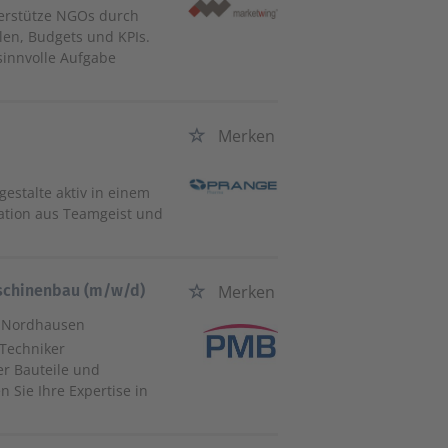
terstütze NGOs durch
en, Budgets und KPIs.
 sinnvolle Aufgabe
Merken
stalte aktiv in einem
ation aus Teamgeist und
aschinenbau (m/w/d)
Merken
m Nordhausen
 Techniker
er Bauteile und
 Sie Ihre Expertise in