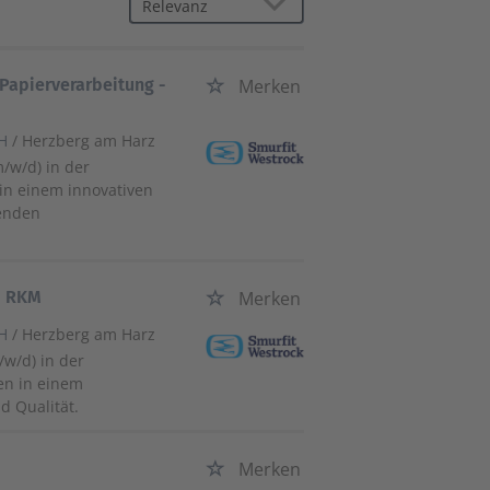
Papierverarbeitung -
Merken
bH
/ Herzberg am Harz
/w/d) in der
 in einem innovativen
henden
- RKM
Merken
bH
/ Herzberg am Harz
/w/d) in der
en in einem
d Qualität.
Merken