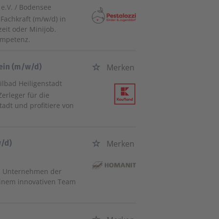
e.V.
/ Bodensee
Fachkraft (m/w/d) in
eit oder Minijob.
ompetenz.
wein (m/w/d)
Merken
eilbad Heiligenstadt
Zerleger für die
tadt und profitiere von
w/d)
Merken
z
en Unternehmen der
 einem innovativen Team