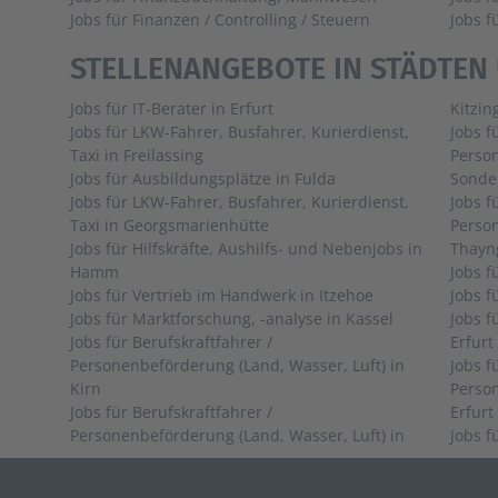
Jobs für Finanzen / Controlling / Steuern
Jobs 
STELLENANGEBOTE IN STÄDTEN
Jobs für IT-Berater in Erfurt
Kitzin
Jobs für LKW-Fahrer, Busfahrer, Kurierdienst,
Jobs f
Taxi in Freilassing
Person
Jobs für Ausbildungsplätze in Fulda
Sonde
Jobs für LKW-Fahrer, Busfahrer, Kurierdienst,
Jobs f
Taxi in Georgsmarienhütte
Person
Jobs für Hilfskräfte, Aushilfs- und Nebenjobs in
Thayn
Hamm
Jobs für Vertrieb im Handwerk in Itzehoe
Jobs für Marktforschung, -analyse in Kassel
Jobs f
Jobs für Berufskraftfahrer /
Erfurt
Personenbeförderung (Land, Wasser, Luft) in
Jobs f
Kirn
Person
Jobs für Berufskraftfahrer /
Erfurt
Personenbeförderung (Land, Wasser, Luft) in