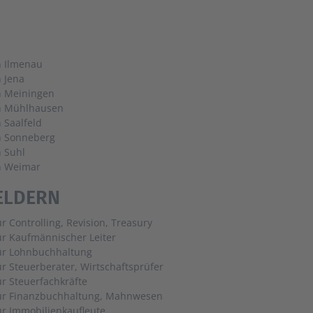
n Ilmenau
n Jena
n Meiningen
in Mühlhausen
n Saalfeld
n Sonneberg
n Suhl
n Weimar
ELDERN
ür Controlling, Revision, Treasury
ür Kaufmännischer Leiter
für Lohnbuchhaltung
ür Steuerberater, Wirtschaftsprüfer
ür Steuerfachkräfte
für Finanzbuchhaltung, Mahnwesen
ür Immobilienkaufleute