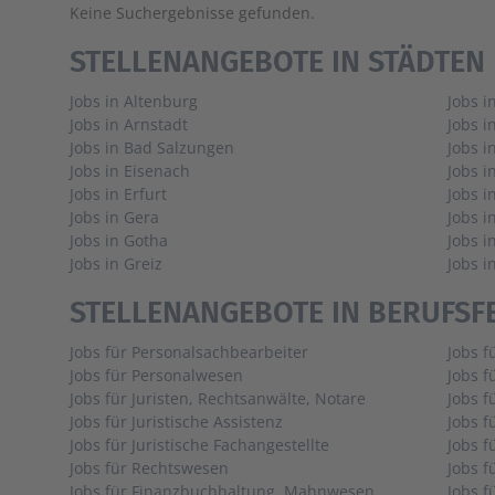
Keine Suchergebnisse gefunden.
STELLENANGEBOTE IN STÄDTEN
Jobs in Altenburg
Jobs i
Jobs in Arnstadt
Jobs i
Jobs in Bad Salzungen
Jobs i
Jobs in Eisenach
Jobs 
Jobs in Erfurt
Jobs i
Jobs in Gera
Jobs i
Jobs in Gotha
Jobs i
Jobs in Greiz
Jobs i
STELLENANGEBOTE IN BERUFSF
Jobs für Personalsachbearbeiter
Jobs f
Jobs für Personalwesen
Jobs f
Jobs für Juristen, Rechtsanwälte, Notare
Jobs 
Jobs für Juristische Assistenz
Jobs f
Jobs für Juristische Fachangestellte
Jobs f
Jobs für Rechtswesen
Jobs 
Jobs für Finanzbuchhaltung, Mahnwesen
Jobs f