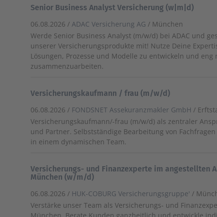
Senior Business Analyst Versicherung (w|m|d)
06.08.2026 /
ADAC Versicherung AG
/ München
Werde Senior Business Analyst (m/w/d) bei ADAC und ges
unserer Versicherungsprodukte mit! Nutze Deine Experti
Lösungen, Prozesse und Modelle zu entwickeln und eng 
zusammenzuarbeiten.
Versicherungskaufmann / frau (m/w/d)
06.08.2026 /
FONDSNET Assekuranzmakler GmbH
/ Erfts
Versicherungskaufmann/-frau (m/w/d) als zentraler Ansp
und Partner. Selbstständige Bearbeitung von Fachfragen
in einem dynamischen Team.
Versicherungs- und Finanzexperte im angestellten 
München (w/m/d)
06.08.2026 /
HUK-COBURG Versicherungsgruppe'
/ Münc
Verstärke unser Team als Versicherungs- und Finanzexpe
München. Berate Kunden ganzheitlich und entwickle indi