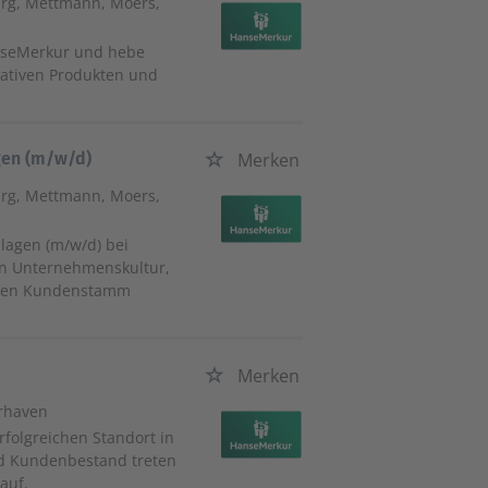
urg, Mettmann, Moers,
anseMerkur und hebe
ovativen Produkten und
gen (m/w/d)
Merken
urg, Mettmann, Moers,
lagen (m/w/d) bei
en Unternehmenskultur,
einen Kundenstamm
Merken
rhaven
folgreichen Standort in
d Kundenbestand treten
auf.