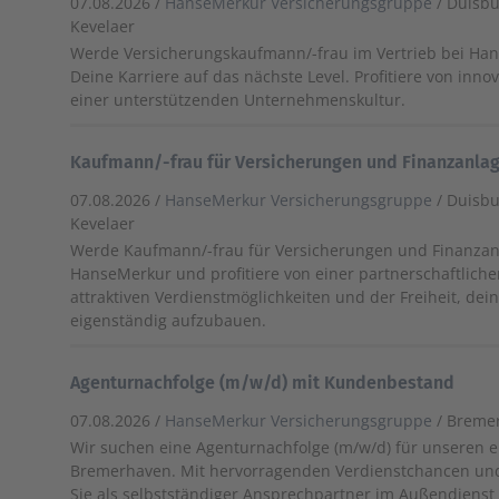
07.08.2026 /
HanseMerkur Versicherungsgruppe
/ Duisb
Kevelaer
Werde Versicherungskaufmann/-frau im Vertrieb bei H
Deine Karriere auf das nächste Level. Profitiere von inn
einer unterstützenden Unternehmenskultur.
Kaufmann/-frau für Versicherungen und Finanzanla
07.08.2026 /
HanseMerkur Versicherungsgruppe
/ Duisb
Kevelaer
Werde Kaufmann/-frau für Versicherungen und Finanzan
HanseMerkur und profitiere von einer partnerschaftlich
attraktiven Verdienstmöglichkeiten und der Freiheit, d
eigenständig aufzubauen.
Agenturnachfolge (m/w/d) mit Kundenbestand
07.08.2026 /
HanseMerkur Versicherungsgruppe
/ Breme
Wir suchen eine Agenturnachfolge (m/w/d) für unseren er
Bremerhaven. Mit hervorragenden Verdienstchancen un
Sie als selbstständiger Ansprechpartner im Außendienst 