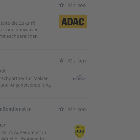
Merken
talte die Zukunft
se, um innovativen
mit Fachbereichen
Merken
tadt
rechpartner für Makler
 und Angebotserstellung
Außendienst in
Merken
hen
rte im Außendienst in
viduelle Lösungen in