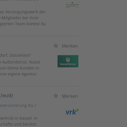
das Versorgungswerk der
Mitglieder bei ihrer
agierten Team bietest du
Merken
dorf, Düsseldorf
im Außendienst. Nutze
, um Deine Kunden in
ine eigene Agentur
w/m/d)
Merken
nsversicherung AG
/
w/m/d) in Kassel. In
eschäfte und berätst