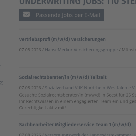
UNDERWRITING JOBS:
110 ST
Passende Jobs per E-Mail
Vertriebsprofi (m/w/d) Versicherungen
07.08.2026 /
HanseMerkur Versicherungsgruppe
/ Münst
,
Sozialrechtsberater/in (m/w/d) Teilzeit
2)
07.08.2026 /
Sozialverband VdK Nordrhein-Westfalen e.V.
Gesucht: Sozialrechtsberater/in (m/w/d) in Soest für 25 S
Ihr Rechtswissen in einem engagierten Team ein und gest
Gerechtigkeit aktiv mit!
Sachbearbeiter Mitgliederservice Team 1 (m/w/d)
07.08.2026 /
Versorgungswerk der Landesärztekammer H