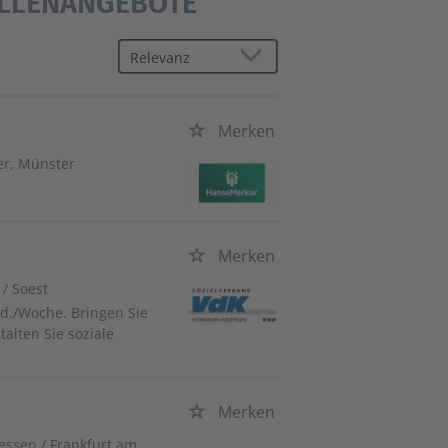
ELLENANGEBOTE
Merken
er, Münster
Merken
/ Soest
td./Woche. Bringen Sie
alten Sie soziale
Merken
essen
/ Frankfurt am