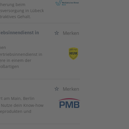
icherung beim
tsversorgung in Lübeck
traktives Gehalt.
iebsinnendienst in
Merken
hen
rtriebsinnendienst in
ere in einem der
oßartigen
Merken
urt am Main, Berlin
t! Nutze dein Know-how
geprodukten und