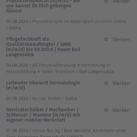
Physiotherapeut:in (m/w/d) - Bei
Merken
uns kannst Du Dich geborgen
fühlen!
05.08.2026 /
Physiotherapie im Reha-Sport-Zentrum Gotha
/ Gotha
Pflegefachkraft als
Merken
Qualitätsbeauftragter / QMB
(m/w/d) bis 68.000 € | Raum Bad
Langensalza
06.08.2026 /
VIF Personalberatung # Vermittlung in
Festanstellung # Volker Bronheim
/ Bad Langensalza
Leitender Oberarzt Dermatologie
Merken
(m/w/d)
03.08.2026 /
tw.con. GmbH
/ Gotha
Servicetechniker / Mechaniker /
Merken
Schlosser / Monteur (m/w/d) mit
eigener mobiler Werkstatt
01.08.2026 /
Hansa-flex Ag
/ Bad Hersfeld, Kirchheim unter
Teck, Eschwege, Eisenach (PLZ 99817)