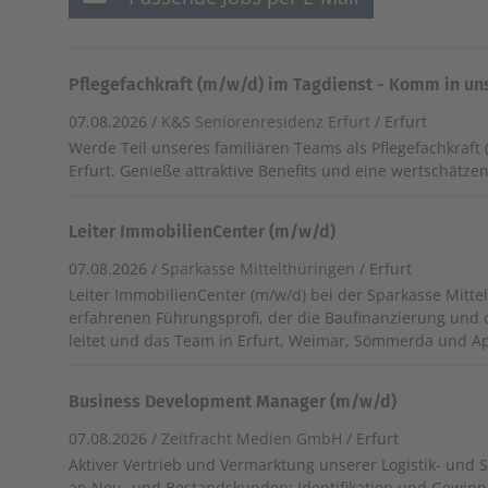
Pflegefachkraft (m/w/d) im Tagdienst - Komm in un
07.08.2026 /
K&S Seniorenresidenz Erfurt
/ Erfurt
Werde Teil unseres familiären Teams als Pflegefachkraft 
Erfurt. Genieße attraktive Benefits und eine wertschät
Leiter ImmobilienCenter (m/w/d)
07.08.2026 /
Sparkasse Mittelthüringen
/ Erfurt
Leiter ImmobilienCenter (m/w/d) bei der Sparkasse Mitte
erfahrenen Führungsprofi, der die Baufinanzierung und 
leitet und das Team in Erfurt, Weimar, Sömmerda und Ap
Business Development Manager (m/w/d)
07.08.2026 /
Zeitfracht Medien GmbH
/ Erfurt
Aktiver Vertrieb und Vermarktung unserer Logistik- und 
an Neu- und Bestandskunden; Identifikation und Gewi