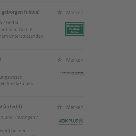
h geborgen fühlen!
Merken
ha
/ Gotha
ut:in in Gotha!
einem unterstützenden
t
Merken
tungswesen.
en Sie dazu bei,
KV (m/w/d)
Merken
en und Thüringen
/
/w/d) bei der