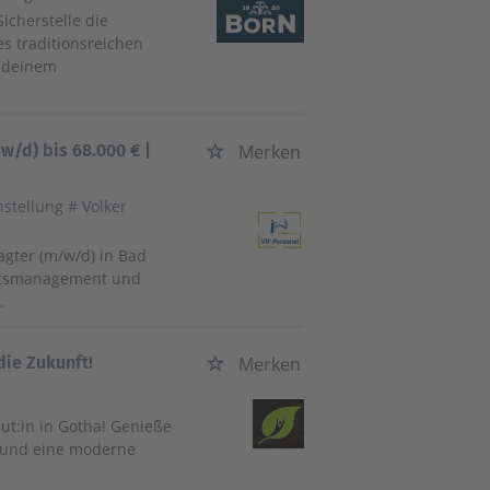
cherstelle die
es traditionsreichen
d deinem
w/d) bis 68.000 € |
Merken
nstellung # Volker
ragter (m/w/d) in Bad
tätsmanagement und
.
die Zukunft!
Merken
ut:in in Gotha! Genieße
lt und eine moderne