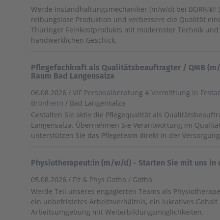
Werde Instandhaltungsmechaniker (m/w/d) bei BORN®! Si
reibungslose Produktion und verbessere die Qualität ein
Thüringer Feinkostprodukts mit modernster Technik un
handwerklichen Geschick.
Pflegefachkraft als Qualitätsbeauftragter / QMB (m/
Raum Bad Langensalza
06.08.2026 /
VIF Personalberatung # Vermittlung in Festa
Bronheim
/ Bad Langensalza
Gestalten Sie aktiv die Pflegequalität als Qualitätsbeauft
Langensalza. Übernehmen Sie Verantwortung im Quali
unterstützen Sie das Pflegeteam direkt in der Versorgung
Physiotherapeut:in (m/w/d) - Starten Sie mit uns in 
05.08.2026 /
Fit & Phys Gotha
/ Gotha
Werde Teil unseres engagierten Teams als Physiotherape
ein unbefristetes Arbeitsverhältnis, ein lukratives Geha
Arbeitsumgebung mit Weiterbildungsmöglichkeiten.