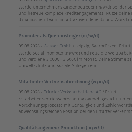
Werde Unternehmenskundenbetreuer (m/w/d) bei der Sp
und betreue komplexe Kreditengagements. Nutze deine E
dynamischen Team mit attraktiven Benefits und Work-Lif
Promoter als Quereinsteiger (m/w/d)
05.08.2026 /
Wesser GmbH
/ Leipzig, Saarbrücken, Erfur
Werde Social Promoter (m/w/d) und rette die Welt! Arbe
und verdiene 3.000€ - 3.600€ im Monat. Deine Stimme zäh
Umweltschutz und soziale Anliegen ein!
Mitarbeiter Vertriebsabrechnung (w/m/d)
05.08.2026 /
Erfurter Verkehrsbetriebe AG
/ Erfurt
Mitarbeiter Vertriebsabrechnung (w/m/d) gesucht! Unters
Abrechnungsprozesse mit Genauigkeit und Zahlenverstän
abwechslungsreichen Position bei den Erfurter Verkehrs
Qualitätsingenieur Produktion (m/w/d)