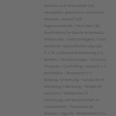
Medizin und Gesundheit (54)
Handwerk / gewerblich-technische Berufe (52)
Vertrieb / Verkauf (49)
Ingenieurberufe / Techniker (36)
Kaufmännische Berufe & Verwaltung (29)
Freiberufler / Selbständigkeit / Franchise (28)
Vorstand / Geschäftsführung (26)
IT / TK / Software-Entwicklung (17)
Banken / Versicherungen / Finanzdienstleister (13)
Finanzen / Controlling / Steuern (11)
Architektur / Bauwesen (11)
Bildung / Erziehung / Soziale Berufe (10)
Marketing / Werbung / Design (9)
Assistenz / Sekretariat (7)
Forschung und Wissenschaft (6)
Gastronomie / Tourismus (6)
Einkauf / Logistik / Materialwirtschaft (6)