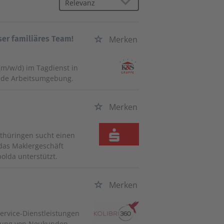
ser familiäres Team!
Merken
(m/w/d) im Tagdienst in
zende Arbeitsumgebung.
Merken
lthüringen sucht einen
das Maklergeschäft
olda unterstützt.
Merken
Service-Dienstleistungen
nnung von Neukunden