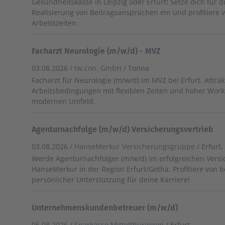
Gesundheitskasse in Leipzig oder Erfurt! Setze dich für 
Realisierung von Beitragsansprüchen ein und profitiere v
Arbeitszeiten.
Facharzt Neurologie (m/w/d) - MVZ
03.08.2026 /
tw.con. GmbH
/ Tonna
Facharzt für Neurologie (m/w/d) im MVZ bei Erfurt. Attrak
Arbeitsbedingungen mit flexiblen Zeiten und hoher Work
modernen Umfeld.
Agenturnachfolge (m/w/d) Versicherungsvertrieb
03.08.2026 /
HanseMerkur Versicherungsgruppe
/ Erfurt
Werde Agenturnachfolger (m/w/d) im erfolgreichen Versi
HanseMerkur in der Region Erfurt/Gotha. Profitiere von 
persönlicher Unterstützung für deine Karriere!
Unternehmenskundenbetreuer (m/w/d)
05.08.2026 /
Sparkasse Mittelthüringen
/ Erfurt