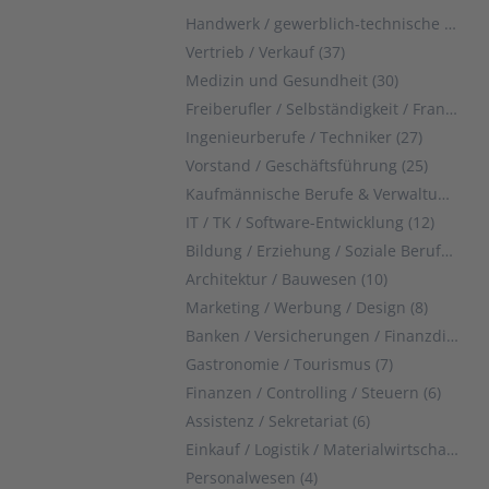
Handwerk / gewerblich-technische Berufe (41)
Vertrieb / Verkauf (37)
Medizin und Gesundheit (30)
Freiberufler / Selbständigkeit / Franchise (29)
Ingenieurberufe / Techniker (27)
Vorstand / Geschäftsführung (25)
Kaufmännische Berufe & Verwaltung (23)
IT / TK / Software-Entwicklung (12)
Bildung / Erziehung / Soziale Berufe (11)
Architektur / Bauwesen (10)
Marketing / Werbung / Design (8)
Banken / Versicherungen / Finanzdienstleister (8)
Gastronomie / Tourismus (7)
Finanzen / Controlling / Steuern (6)
Assistenz / Sekretariat (6)
Einkauf / Logistik / Materialwirtschaft (5)
Personalwesen (4)