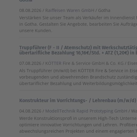
08.08.2026 /
Raiffeisen Waren GmbH
/ Gotha
Verstärken Sie unser Team als Verkäufer im Innendienst
in Gotha. Gestalten Sie Angebote, bearbeiten Sie Aufträg
unsere Kunden.
Truppführer (F - II / Atemschutz) mit Werkschutztät
übertarifliche Bezahlung 16,16€/Std. + ATZ (1,20€) in
07.08.2026 /
KÖTTER Fire & Service GmbH & Co. KG
/ Eis
Als Truppführer (m/w/d) bei KÖTTER Fire & Service in Eis
vorbeugenden und abwehrenden Brandschutz zuständig 
übertariflicher Bezahlung und Weiterbildungsmöglichkei
Konstrukteur im Vorrichtungs- / Lehrenbau (m/w/d)
04.08.2026 /
ModellTechnik Rapid Prototyping GmbH
/ W
Werde Konstruktionsprofi in unserem High-Tech Untern
optimiere innovative Vorrichtungen und Lehren. Profitier
abwechslungsreichen Projekten und einem engagierten 