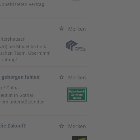
unbefristeten Vertrag
Merken
altershausen
w/d) bei Modelltechnik
mischen Team. Übernimm
eratung!
h geborgen fühlen!
Merken
ha
/ Gotha
ut:in in Gotha!
einem unterstützenden
die Zukunft!
Merken