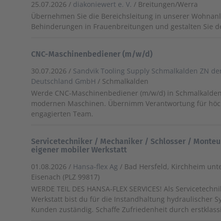
25.07.2026 /
diakoniewert e. V.
/ Breitungen/Werra
Übernehmen Sie die Bereichsleitung in unserer Wohnan
Behinderungen in Frauenbreitungen und gestalten Sie den
CNC-Maschinenbediener (m/w/d)
30.07.2026 /
Sandvik Tooling Supply Schmalkalden ZN der
Deutschland GmbH
/ Schmalkalden
Werde CNC-Maschinenbediener (m/w/d) in Schmalkalden
modernen Maschinen. Übernimm Verantwortung für höch
engagierten Team.
Servicetechniker / Mechaniker / Schlosser / Monteu
eigener mobiler Werkstatt
01.08.2026 /
Hansa-flex Ag
/ Bad Hersfeld, Kirchheim unt
Eisenach (PLZ 99817)
WERDE TEIL DES HANSA-FLEX SERVICES! Als Servicetechnik
Werkstatt bist du für die Instandhaltung hydraulischer 
Kunden zuständig. Schaffe Zufriedenheit durch erstklass