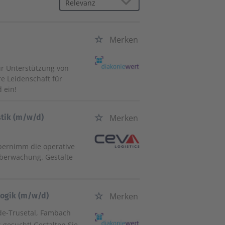
Merken
ur Unterstützung von
e Leidenschaft für
 ein!
stik (m/w/d)
Merken
übernimm die operative
berwachung. Gestalte
gogik (m/w/d)
Merken
de-Trusetal, Fambach
gesucht! Gestalten Sie