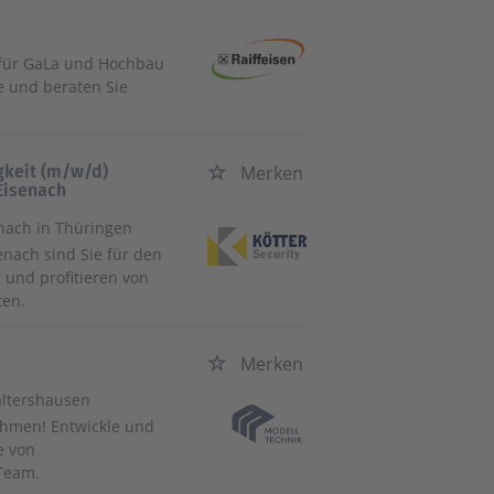
 für GaLa und Hochbau
e und beraten Sie
igkeit (m/w/d)
Merken
 Eisenach
enach in Thüringen
enach sind Sie für den
und profitieren von
ten.
Merken
altershausen
ehmen! Entwickle und
e von
Team.