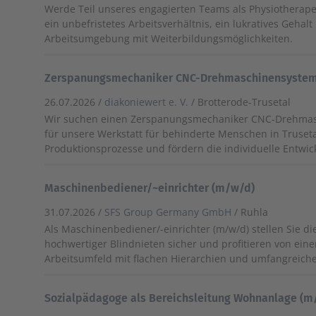
Werde Teil unseres engagierten Teams als Physiotherape
ein unbefristetes Arbeitsverhältnis, ein lukratives Geha
Arbeitsumgebung mit Weiterbildungsmöglichkeiten.
Zerspanungsmechaniker CNC-Drehmaschinensysteme
26.07.2026 /
diakoniewert e. V.
/ Brotterode-Trusetal
Wir suchen einen Zerspanungsmechaniker CNC-Drehmas
für unsere Werkstatt für behinderte Menschen in Truseta
Produktionsprozesse und fördern die individuelle Entwic
Maschinenbediener/~einrichter (m/w/d)
31.07.2026 /
SFS Group Germany GmbH
/ Ruhla
Als Maschinenbediener/-einrichter (m/w/d) stellen Sie di
hochwertiger Blindnieten sicher und profitieren von eine
Arbeitsumfeld mit flachen Hierarchien und umfangreiche
Sozialpädagoge als Bereichsleitung Wohnanlage (m