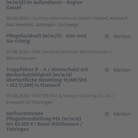
(m/w/d) im Außendienst - Region
Kassel
06.08.2026 /
Sortimo International GmbH
/ Kassel, Korbach,
Bad Hersfeld, Göttingen, Eschwege
Pflegefachkraft (w/m/d) - Hier sind
Merken
Sie richtig!
07.08.2026 /
DRK Seniorenzentrum Witzenhausen
/
Witzenhausen
Truppführer (F - II / Atemschutz) mit
Merken
Werkschutztätigkeit (m/w/d)
übertarifliche Bezahlung 16,16€/Std.
+ ATZ (1,20€) in Eisenach
07.08.2026 /
KÖTTER Fire & Service GmbH & Co. KG
/
Eisenach in Thüringen
Stellvertretende
Merken
Pflegedienstleitung PDL (m/w/d)
bis 63.000 € I Raum Mühlhausen /
Thüringen