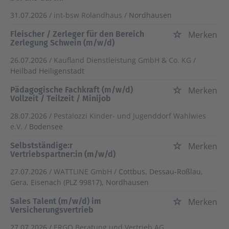
31.07.2026 /
int-bsw Rolandhaus
/ Nordhausen
Fleischer / Zerleger für den Bereich
Merken
Zerlegung Schwein (m/w/d)
26.07.2026 /
Kaufland Dienstleistung GmbH & Co. KG
/
Heilbad Heiligenstadt
Pädagogische Fachkraft (m/w/d)
Merken
Vollzeit / Teilzeit / Minijob
28.07.2026 /
Pestalozzi Kinder- und Jugenddorf Wahlwies
e.V.
/ Bodensee
Selbstständige:r
Merken
Vertriebspartner:in (m/w/d)
27.07.2026 /
WATTLINE GmbH
/ Cottbus, Dessau-Roßlau,
Gera, Eisenach (PLZ 99817), Nordhausen
Sales Talent (m/w/d) im
Merken
Versicherungsvertrieb
27.07.2026 /
ERGO Beratung und Vertrieb AG