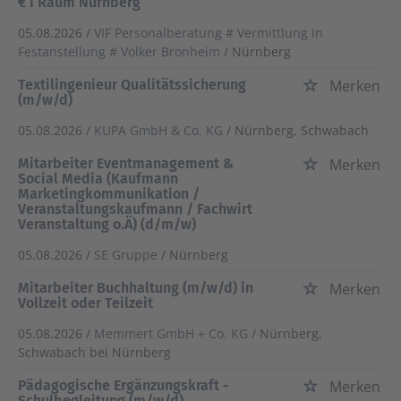
€ I Raum Nürnberg
05.08.2026 /
VIF Personalberatung # Vermittlung in
Festanstellung # Volker Bronheim
/ Nürnberg
Textilingenieur Qualitätssicherung
Merken
(m/w/d)
05.08.2026 /
KUPA GmbH & Co. KG
/ Nürnberg, Schwabach
Mitarbeiter Eventmanagement &
Merken
Social Media (Kaufmann
Marketingkommunikation /
Veranstaltungskaufmann / Fachwirt
Veranstaltung o.Ä) (d/m/w)
05.08.2026 /
SE Gruppe
/ Nürnberg
Mitarbeiter Buchhaltung (m/w/d) in
Merken
Vollzeit oder Teilzeit
05.08.2026 /
Memmert GmbH + Co. KG
/ Nürnberg,
Schwabach bei Nürnberg
Pädagogische Ergänzungskraft -
Merken
Schulbegleitung (m/w/d)