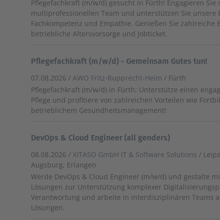
Pflegefachkraft (m/w/d) gesucht in Fürth! Engagieren Sie 
multiprofessionellen Team und unterstützen Sie unsere
Fachkompetenz und Empathie. Genießen Sie zahlreiche Be
betriebliche Altersvorsorge und Jobticket.
Pflegefachkraft (m/w/d) - Gemeinsam Gutes tun!
07.08.2026 /
AWO Fritz-Rupprecht-Heim
/ Fürth
Pflegefachkraft (m/w/d) in Fürth: Unterstütze einen enga
Pflege und profitiere von zahlreichen Vorteilen wie Fort
betrieblichem Gesundheitsmanagement!
DevOps & Cloud Engineer (all genders)
08.08.2026 /
XITASO GmbH IT & Software Solutions
/ Leip
Augsburg, Erlangen
Werde DevOps & Cloud Engineer (m/w/d) und gestalte m
Lösungen zur Unterstützung komplexer Digitalisierungs
Verantwortung und arbeite in interdisziplinären Teams 
Lösungen.