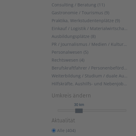
Consulting / Beratung (11)
Gastronomie / Tourismus (9)
Praktika, Werkstudentenplätze (9)
Einkauf / Logistik / Materialwirtschaft (8)
Ausbildungsplätze (8)
PR / Journalismus / Medien / Kultur (6)
Personalwesen (5)
Rechtswesen (4)
Berufskraftfahrer / Personenbeförderung (Land, Wasser, Luft) (4)
Weiterbildung / Studium / duale Ausbildung (2)
Hilfskräfte, Aushilfs- und Nebenjobs (1)
Umkreis ändern
30 km
Aktualität
Alle (404)