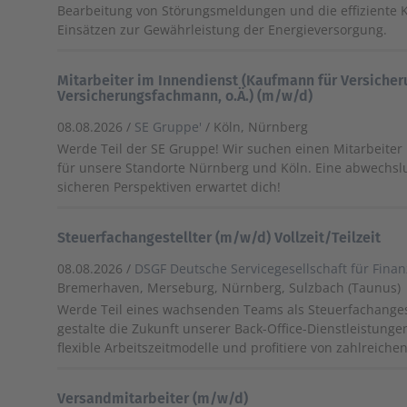
Bearbeitung von Störungsmeldungen und die effiziente 
Einsätzen zur Gewährleistung der Energieversorgung.
Mitarbeiter im Innendienst (Kaufmann für Versiche
Versicherungsfachmann, o.Ä.) (m/w/d)
08.08.2026 /
SE Gruppe'
/ Köln, Nürnberg
Werde Teil der SE Gruppe! Wir suchen einen Mitarbeiter
für unsere Standorte Nürnberg und Köln. Eine abwechslu
sicheren Perspektiven erwartet dich!
Steuerfachangestellter (m/w/d) Vollzeit/Teilzeit
08.08.2026 /
DSGF Deutsche Servicegesellschaft für Fina
Bremerhaven, Merseburg, Nürnberg, Sulzbach (Taunus)
Werde Teil eines wachsenden Teams als Steuerfachanges
gestalte die Zukunft unserer Back-Office-Dienstleistunge
flexible Arbeitszeitmodelle und profitiere von zahlreichen
Versandmitarbeiter (m/w/d)