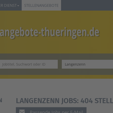
R DIENST
STELLENANGEBOTE
LANGENZENN JOBS:
404 STEL
N
Passende Jobs per E-Mail