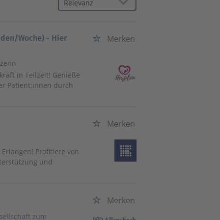
unden/Woche) - Hier
Merken
nzenn
raft in Teilzeit! Genieße
er Patient:innen durch
Merken
 Erlangen! Profitiere von
nterstützung und
Merken
ellschaft zum