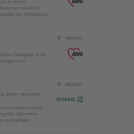
sich in einem
 Bewohner:innen mit
nefits wie Fortbildung,
Merken
gierten Teamgeist in der
bildungen und
Merken
zig, Berlin, München,
it uns moderne Cloud-
projekte. Übernimm
an nachhaltigen