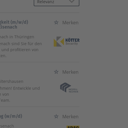
igkeit (m/w/d)
Merken
 Eisenach
enach in Thüringen
enach sind Sie für den
und profitieren von
ten.
Merken
altershausen
ehmen! Entwickle und
e von
Team.
ung (w/m/d)
Merken
isenach