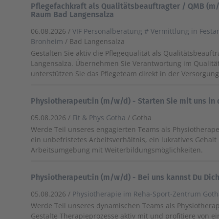
Pflegefachkraft als Qualitätsbeauftragter / QMB (m/
Raum Bad Langensalza
06.08.2026 /
VIF Personalberatung # Vermittlung in Festa
Bronheim
/ Bad Langensalza
Gestalten Sie aktiv die Pflegequalität als Qualitätsbeauft
Langensalza. Übernehmen Sie Verantwortung im Quali
unterstützen Sie das Pflegeteam direkt in der Versorgung
Physiotherapeut:in (m/w/d) - Starten Sie mit uns in 
05.08.2026 /
Fit & Phys Gotha
/ Gotha
Werde Teil unseres engagierten Teams als Physiotherape
ein unbefristetes Arbeitsverhältnis, ein lukratives Geha
Arbeitsumgebung mit Weiterbildungsmöglichkeiten.
Physiotherapeut:in (m/w/d) - Bei uns kannst Du Dic
05.08.2026 /
Physiotherapie im Reha-Sport-Zentrum Got
Werde Teil unseres dynamischen Teams als Physiotherape
Gestalte Therapieprozesse aktiv mit und profitiere von 