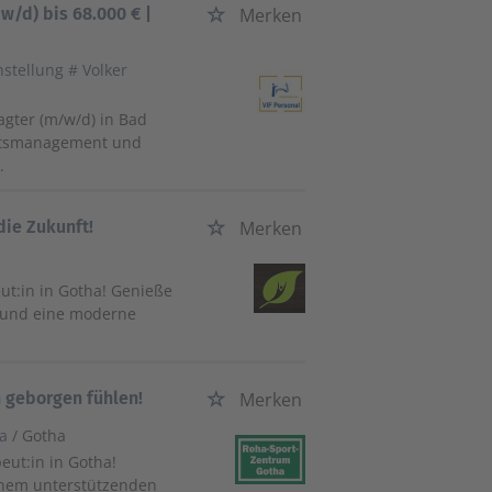
w/d) bis 68.000 € |
Merken
nstellung # Volker
ragter (m/w/d) in Bad
tätsmanagement und
.
die Zukunft!
Merken
ut:in in Gotha! Genieße
lt und eine moderne
h geborgen fühlen!
Merken
ha
/ Gotha
ut:in in Gotha!
einem unterstützenden