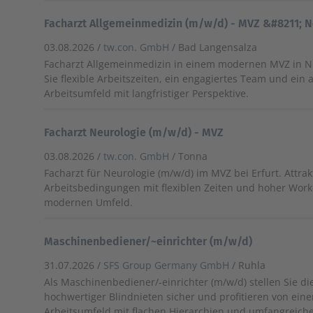
Facharzt Allgemeinmedizin (m/w/d) - MVZ &#8211; 
03.08.2026 /
tw.con. GmbH
/ Bad Langensalza
Facharzt Allgemeinmedizin in einem modernen MVZ in N
Sie flexible Arbeitszeiten, ein engagiertes Team und ei
Arbeitsumfeld mit langfristiger Perspektive.
Facharzt Neurologie (m/w/d) - MVZ
03.08.2026 /
tw.con. GmbH
/ Tonna
Facharzt für Neurologie (m/w/d) im MVZ bei Erfurt. Attrak
Arbeitsbedingungen mit flexiblen Zeiten und hoher Work
modernen Umfeld.
Maschinenbediener/~einrichter (m/w/d)
31.07.2026 /
SFS Group Germany GmbH
/ Ruhla
Als Maschinenbediener/-einrichter (m/w/d) stellen Sie di
hochwertiger Blindnieten sicher und profitieren von eine
Arbeitsumfeld mit flachen Hierarchien und umfangreiche