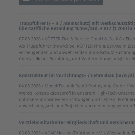
Truppführer (F - II / Atemschutz) mit Werkschutztät
übertarifliche Bezahlung 16,16€/Std. + ATZ (1,20€) in
07.08.2026 /
KÖTTER Fire & Service GmbH & Co. KG
/ Eis
Als Truppführer (m/w/d) bei KÖTTER Fire & Service in Eis
vorbeugenden und abwehrenden Brandschutz zuständig 
übertariflicher Bezahlung und Weiterbildungsmöglichkei
Konstrukteur im Vorrichtungs- / Lehrenbau (m/w/d)
04.08.2026 /
ModellTechnik Rapid Prototyping GmbH
/ W
Werde Konstruktionsprofi in unserem High-Tech Untern
optimiere innovative Vorrichtungen und Lehren. Profitier
abwechslungsreichen Projekten und einem engagierten 
Vertriebsmitarbeiter Mitgliedschaft und Versicher
06.08.2026 /
ADAC Hessen-Thüringen e.V.
/ Wiesbaden, E