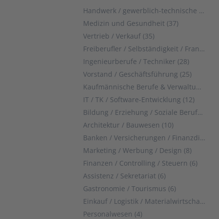
Handwerk / gewerblich-technische Berufe (40)
Medizin und Gesundheit (37)
Vertrieb / Verkauf (35)
Freiberufler / Selbständigkeit / Franchise (29)
Ingenieurberufe / Techniker (28)
Vorstand / Geschäftsführung (25)
Kaufmännische Berufe & Verwaltung (22)
IT / TK / Software-Entwicklung (12)
Bildung / Erziehung / Soziale Berufe (11)
Architektur / Bauwesen (10)
Banken / Versicherungen / Finanzdienstleister (9)
Marketing / Werbung / Design (8)
Finanzen / Controlling / Steuern (6)
Assistenz / Sekretariat (6)
Gastronomie / Tourismus (6)
Einkauf / Logistik / Materialwirtschaft (5)
Personalwesen (4)