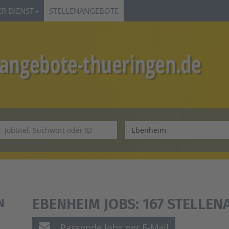
R DIENST
STELLENANGEBOTE
EBENHEIM JOBS:
167 STELLE
N
Passende Jobs per E-Mail