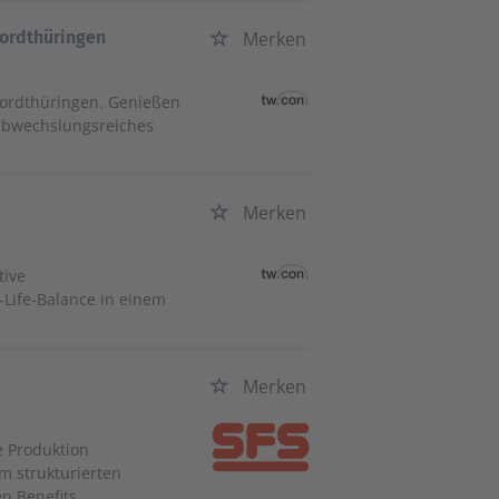
Nordthüringen
Merken
ordthüringen. Genießen
n abwechslungsreiches
Merken
tive
-Life-Balance in einem
Merken
e Produktion
m strukturierten
n Benefits.