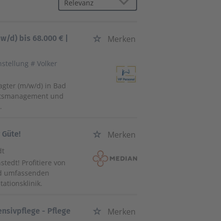
w/d) bis 68.000 € |
Merken
nstellung # Volker
ragter (m/w/d) in Bad
tätsmanagement und
.
 Güte!
Merken
dt
tedt! Profitiere von
nd umfassenden
ationsklinik.
ensivpflege - Pflege
Merken