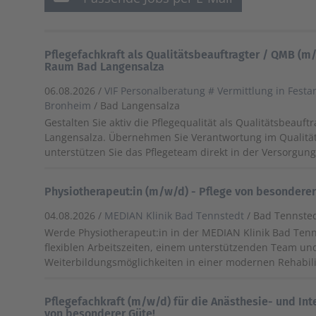
Pflegefachkraft als Qualitätsbeauftragter / QMB (m/
Raum Bad Langensalza
06.08.2026 /
VIF Personalberatung # Vermittlung in Festa
Bronheim
/ Bad Langensalza
Gestalten Sie aktiv die Pflegequalität als Qualitätsbeauft
Langensalza. Übernehmen Sie Verantwortung im Quali
unterstützen Sie das Pflegeteam direkt in der Versorgung
Physiotherapeut:in (m/w/d) - Pflege von besonderer
04.08.2026 /
MEDIAN Klinik Bad Tennstedt
/ Bad Tennste
Werde Physiotherapeut:in in der MEDIAN Klinik Bad Tenns
flexiblen Arbeitszeiten, einem unterstützenden Team u
Weiterbildungsmöglichkeiten in einer modernen Rehabilit
Pflegefachkraft (m/w/d) für die Anästhesie- und Int
von besonderer Güte!