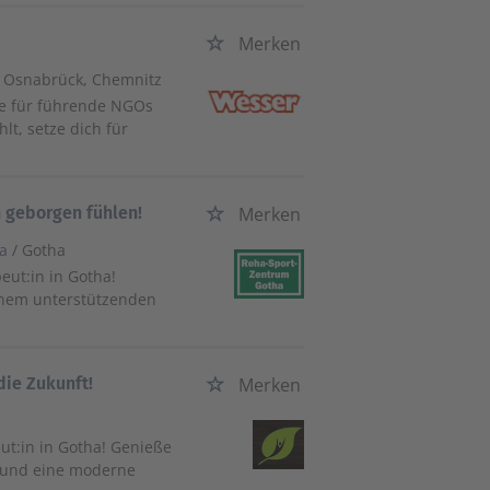
Merken
t, Osnabrück, Chemnitz
ite für führende NGOs
lt, setze dich für
h geborgen fühlen!
Merken
ha
/ Gotha
ut:in in Gotha!
einem unterstützenden
die Zukunft!
Merken
ut:in in Gotha! Genieße
lt und eine moderne