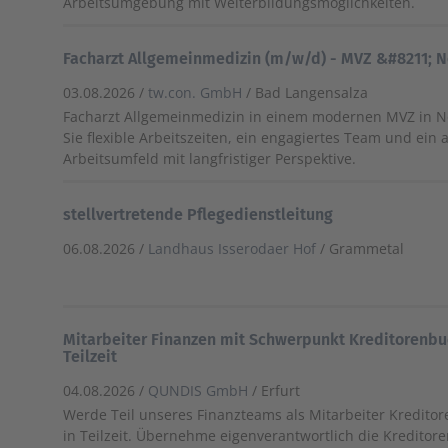
Arbeitsumgebung mit Weiterbildungsmöglichkeiten.
Facharzt Allgemeinmedizin (m/w/d) - MVZ &#8211; 
03.08.2026 /
tw.con. GmbH
/ Bad Langensalza
Facharzt Allgemeinmedizin in einem modernen MVZ in N
Sie flexible Arbeitszeiten, ein engagiertes Team und ei
Arbeitsumfeld mit langfristiger Perspektive.
stellvertretende Pflegedienstleitung
06.08.2026 /
Landhaus Isserodaer Hof
/ Grammetal
Mitarbeiter Finanzen mit Schwerpunkt Kreditorenb
Teilzeit
04.08.2026 /
QUNDIS GmbH
/ Erfurt
Werde Teil unseres Finanzteams als Mitarbeiter Kredito
in Teilzeit. Übernehme eigenverantwortlich die Kredito