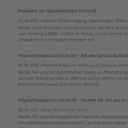
Promoter als Quereinsteiger (m/w/d)
05.08.2026 /
Wesser GmbH
/ Leipzig, Saarbrücken, Erfur
Werde Social Promoter (m/w/d) und rette die Welt! Arbe
und verdiene 3.000€ - 3.600€ im Monat. Deine Stimme zäh
Umweltschutz und soziale Anliegen ein!
Physiotherapeut:in (m/w/d) - Bei uns kannst Du Dic
05.08.2026 /
Physiotherapie im Reha-Sport-Zentrum Got
Werde Teil unseres dynamischen Teams als Physiotherape
Gestalte Therapieprozesse aktiv mit und profitiere von 
Arbeitsumfeld sowie spannenden Benefits.
Physiotherapeut:in (m/w/d) - Starten Sie mit uns in 
05.08.2026 /
Fit & Phys Gotha
/ Gotha
Werde Teil unseres engagierten Teams als Physiotherape
ein unbefristetes Arbeitsverhältnis, ein lukratives Geha