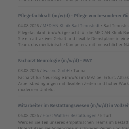
Pflegefachkraft (m/w/d) - Pflege von besonderer Gü
04.08.2026 /
MEDIAN Klinik Bad Tennstedt
/ Bad Tennste
Pflegefachkraft (m/w/d) gesucht für die MEDIAN Klinik B
Sie ein attraktives Gehalt und flexible Dienstpläne in e
Team, das medizinische Kompetenz mit menschlicher Nä
Facharzt Neurologie (m/w/d) - MVZ
03.08.2026 /
tw.con. GmbH
/ Tonna
Facharzt für Neurologie (m/w/d) im MVZ bei Erfurt. Attrak
Arbeitsbedingungen mit flexiblen Zeiten und hoher Work
modernen Umfeld.
Mitarbeiter im Bestattungswesen (m/w/d) in Vollzei
06.08.2026 /
Horst Walther Bestattungen
/ Erfurt
Werden Sie Teil unseres empathischen Teams im Bestat
Unterstützen Sie Angehörige in schweren Zeiten und trag