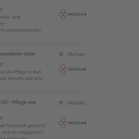
dt
hesie- und
ler
nem unterstützenden
besonderer Güte!
Merken
dt
ie die Pflege in Bad
ven Benefits wie Kita-
w/d) - Pflege von
Merken
dt
Bad Tennstedt gesucht!
s und ein engagiertes
he verbindet.