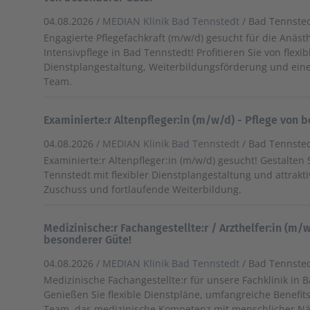
04.08.2026 /
MEDIAN Klinik Bad Tennstedt
/ Bad Tennste
Engagierte Pflegefachkraft (m/w/d) gesucht für die Anäst
Intensivpflege in Bad Tennstedt! Profitieren Sie von flexib
Dienstplangestaltung, Weiterbildungsförderung und ei
Team.
Examinierte:r Altenpfleger:in (m/w/d) - Pflege von 
04.08.2026 /
MEDIAN Klinik Bad Tennstedt
/ Bad Tennste
Examinierte:r Altenpfleger:in (m/w/d) gesucht! Gestalten S
Tennstedt mit flexibler Dienstplangestaltung und attrakti
Zuschuss und fortlaufende Weiterbildung.
Medizinische:r Fachangestellte:r / Arzthelfer:in (m/
besonderer Güte!
04.08.2026 /
MEDIAN Klinik Bad Tennstedt
/ Bad Tennste
Medizinische Fachangestellte:r für unsere Fachklinik in 
Genießen Sie flexible Dienstpläne, umfangreiche Benefit
Team, das medizinische Kompetenz mit menschlicher Nä