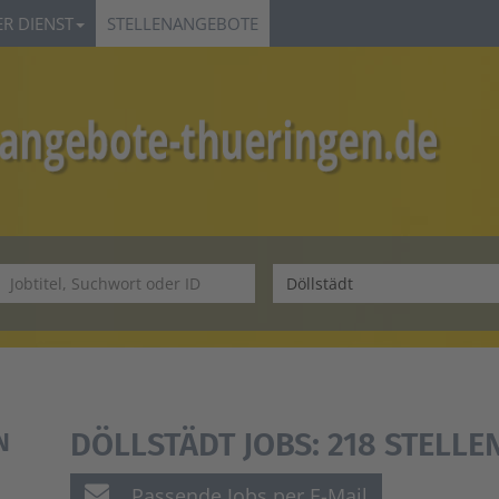
R DIENST
STELLENANGEBOTE
DÖLLSTÄDT JOBS:
218 STELL
N
Passende Jobs per E-Mail