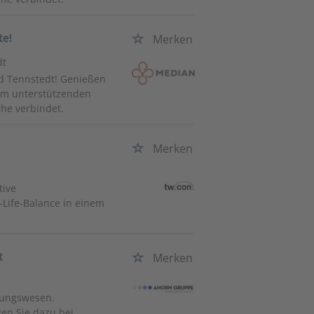
te!
Merken
dt
ad Tennstedt! Genießen
inem unterstützenden
he verbindet.
Merken
tive
-Life-Balance in einem
t
Merken
tungswesen.
en Sie dazu bei,